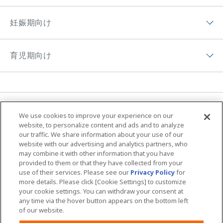
ムーニーマン（パンツ）
ムーニーについてトップ
ムーニーポイントについて
妊娠期向け
オヤスミマン
ムーニーの歴史
チーム ムーニーポイントプログラムサイト
妊娠期向けトップ
トレパンマン
ムーニーちゃんのひみつ
育児期向け
プレゼントキャンペーン
初めて妊娠した方へ
おしりふき＆手口ふき
ムーニーの思い
育児期向けトップ
妊婦さん向け記事
おしりキレイシャワー
アプリ紹介
育児体験談
育児体験談
お母さん向けケア商品
MOVIE & CM
ニュース
ムーニーの編集ポリシー
子育て向け記事
We use cookies to improve your experience on our
ムーニーちゃん学級
ムーニー 病産院用
サイトマップ
Global Website
website, to personalize content and ads and to analyze
our traffic. We share information about your use of our
夜間のおもらし大調査
ムーニーアプリのご案内
ムーニー寝具
website with our advertising and analytics partners, who
may combine it with other information that you have
ユニ・チャームHOME
お問い合わせ
おむつの選び方
provided to them or that they have collected from your
商品検索
use of their services. Please see our
Privacy Policy
for
ウェブサイト利用規約
プライバシーポリシー
more details. Please click [Cookie Settings] to customize
your cookie settings. You can withdraw your consent at
公式アカウント コミュニティガイドライ
障がいの表記について
any time via the hover button appears on the bottom left
ン
of our website.