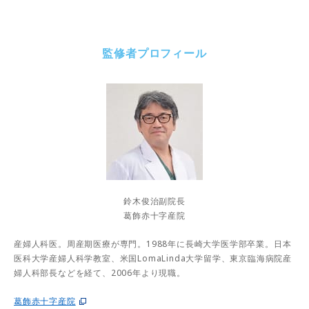
監修者プロフィール
鈴木俊治副院長
葛飾赤十字産院
産婦人科医。周産期医療が専門。1988年に長崎大学医学部卒業。日本
医科大学産婦人科学教室、米国LomaLinda大学留学、東京臨海病院産
婦人科部長などを経て、2006年より現職。
葛飾赤十字産院