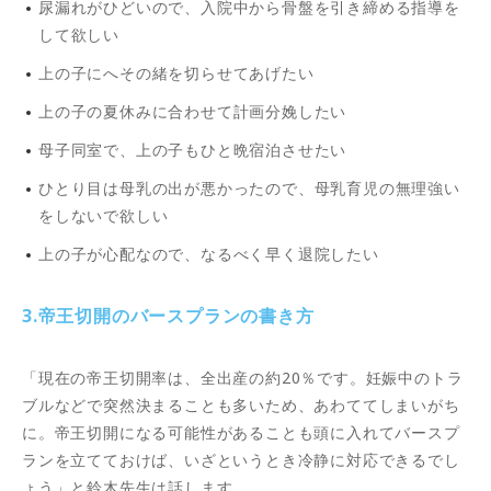
尿漏れがひどいので、入院中から骨盤を引き締める指導を
して欲しい
上の子にへその緒を切らせてあげたい
上の子の夏休みに合わせて計画分娩したい
母子同室で、上の子もひと晩宿泊させたい
ひとり目は母乳の出が悪かったので、母乳育児の無理強い
をしないで欲しい
上の子が心配なので、なるべく早く退院したい
3.帝王切開のバースプランの書き方
「現在の帝王切開率は、全出産の約20％です。妊娠中のトラ
ブルなどで突然決まることも多いため、あわててしまいがち
に。帝王切開になる可能性があることも頭に入れてバースプ
ランを立てておけば、いざというとき冷静に対応できるでし
ょう」と鈴木先生は話します。