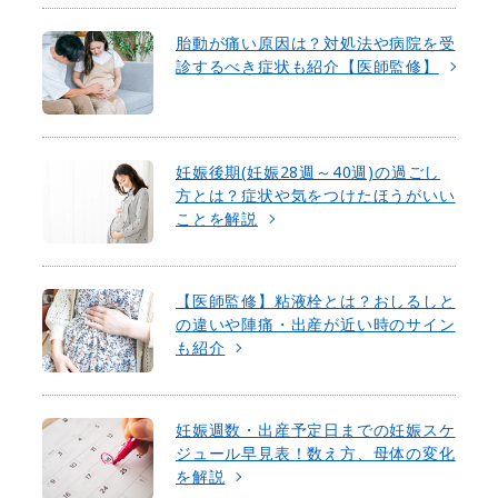
胎動が痛い原因は？対処法や病院を受
診するべき症状も紹介【医師監修】
妊娠後期(妊娠28週～40週)の過ごし
方とは？症状や気をつけたほうがいい
ことを解説
【医師監修】粘液栓とは？おしるしと
の違いや陣痛・出産が近い時のサイン
も紹介
妊娠週数・出産予定日までの妊娠スケ
ジュール早見表！数え方、母体の変化
を解説