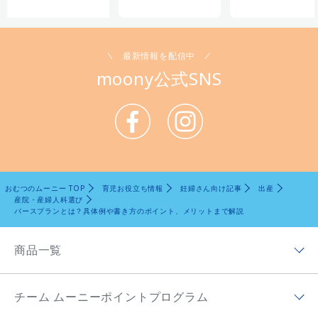
最新情報を配信中
moony公式SNS
おむつのムーニー TOP
育児お役立ち情報
妊婦さん向け記事
出産
産院・産婦人科選び
バースプランとは？具体例や書き方のポイント、メリットまで解説
商品一覧
商品ラインナップトップ
チーム ムーニーポイントプログラム
ムーニー低刺激であんしん