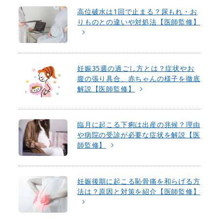
高位破水は1回で止まる？尿もれ・お
りものとの違いや対処法【医師監修】
妊娠35週の過ごし方とは？症状やお
腹の張り具合、赤ちゃんの様子を徹底
解説【医師監修】
臨月に起こる下痢は出産の兆候？理由
や病院の受診が必要な症状を解説【医
師監修】
妊娠後期に起こる恥骨痛を和らげる方
法は？原因と対策を紹介【医師監修】