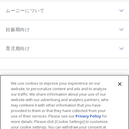
チーム ムーニーポイントプログラムトップ
ムーニー（テープ）
ムーニーについて
チーム ムーニーポイントプログラムアプリ
ムーニーマン（パンツ）
ムーニーについてトップ
ムーニーポイントについて
妊娠期向け
オヤスミマン
ムーニーの歴史
チーム ムーニーポイントプログラムサイト
妊娠期向けトップ
トレパンマン
ムーニーちゃんのひみつ
育児期向け
プレゼントキャンペーン
初めて妊娠した方へ
おしりふき＆手口ふき
ムーニーの思い
育児期向けトップ
妊婦さん向け記事
おしりキレイシャワー
アプリ紹介
育児体験談
育児体験談
お母さん向けケア商品
MOVIE & CM
ニュース
ムーニーの編集ポリシー
We use cookies to improve your experience on our
子育て向け記事
ムーニーちゃん学級
ムーニー 病産院用
サイトマップ
Global Website
website, to personalize content and ads and to analyze
our traffic. We share information about your use of our
夜間のおもらし大調査
ムーニーアプリのご案内
ムーニー寝具
website with our advertising and analytics partners, who
may combine it with other information that you have
ユニ・チャームHOME
お問い合わせ
おむつの選び方
provided to them or that they have collected from your
商品検索
use of their services. Please see our
Privacy Policy
for
ウェブサイト利用規約
プライバシーポリシー
more details. Please click [Cookie Settings] to customize
your cookie settings. You can withdraw your consent at