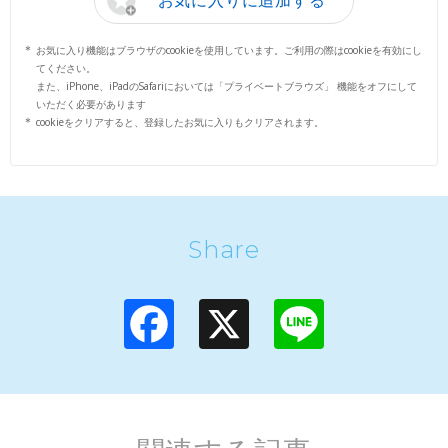
お気に入りに追加する
お気に入り機能はブラウザのcookieを使用しています。ご利用の際はcookieを有効にし
てください。
また、iPhone、iPadのSafariにおいては「プライベートブラウズ」 機能をオフにして
いただく必要があります
cookieをクリアすると、登録したお気に入りもクリアされます。
Share
F
X
L
a
i
c
n
e
e
b
o
o
k