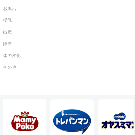
お風呂
授乳
出産
陣痛
体の変化
その他