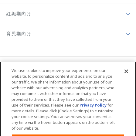
ムーニーマン（パンツ）
ムーニーについてトップ
ムーニーポイントについて
妊娠期向け
オヤスミマン
ムーニーの歴史
チーム ムーニーポイントプログラムサイト
妊娠期向けトップ
トレパンマン
ムーニーちゃんのひみつ
育児期向け
プレゼントキャンペーン
初めて妊娠した方へ
おしりふき＆手口ふき
ムーニーの思い
育児期向けトップ
妊婦さん向け記事
おしりキレイシャワー
アプリ紹介
育児体験談
育児体験談
お母さん向けケア商品
MOVIE & CM
ニュース
ムーニーの編集ポリシー
子育て向け記事
We use cookies to improve your experience on our
ムーニーちゃん学級
ムーニー 病産院用
サイトマップ
Global Website
website, to personalize content and ads and to analyze
our traffic. We share information about your use of our
夜間のおもらし大調査
ムーニーアプリのご案内
ムーニー寝具
website with our advertising and analytics partners, who
may combine it with other information that you have
ユニ・チャームHOME
お問い合わせ
おむつの選び方
provided to them or that they have collected from your
商品検索
use of their services. Please see our
Privacy Policy
for
ウェブサイト利用規約
プライバシーポリシー
more details. Please click [Cookie Settings] to customize
your cookie settings. You can withdraw your consent at
公式アカウント コミュニティガイドライ
障がいの表記について
any time via the hover button appears on the bottom left
ン
of our website.