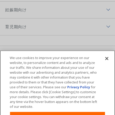
ムーニーマン（パンツ）
ムーニーについてトップ
ムーニーポイントについて
妊娠期向け
オヤスミマン
ムーニーの歴史
チーム ムーニーポイントプログラムサイト
妊娠期向けトップ
トレパンマン
ムーニーちゃんのひみつ
育児期向け
プレゼントキャンペーン
初めて妊娠した方へ
おしりふき＆手口ふき
ムーニーの思い
育児期向けトップ
妊婦さん向け記事
おしりキレイシャワー
アプリ紹介
育児体験談
育児体験談
お母さん向けケア商品
MOVIE & CM
ニュース
ムーニーの編集ポリシー
子育て向け記事
We use cookies to improve your experience on our
ムーニーちゃん学級
ムーニー 病産院用
サイトマップ
Global Website
website, to personalize content and ads and to analyze
our traffic. We share information about your use of our
夜間のおもらし大調査
ムーニーアプリのご案内
ムーニー寝具
website with our advertising and analytics partners, who
may combine it with other information that you have
ユニ・チャームHOME
お問い合わせ
おむつの選び方
provided to them or that they have collected from your
商品検索
use of their services. Please see our
Privacy Policy
for
ウェブサイト利用規約
プライバシーポリシー
more details. Please click [Cookie Settings] to customize
your cookie settings. You can withdraw your consent at
公式アカウント コミュニティガイドライ
障がいの表記について
any time via the hover button appears on the bottom left
ン
of our website.