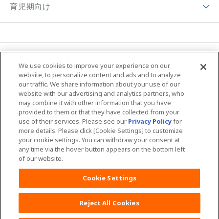
ムーニーちゃんのひみつ
育児期向け
プレゼントキャンペーン
初めて妊娠した方へ
おしりふき＆手口ふき
ムーニーの思い
育児期向けトップ
妊婦さん向け記事
おしりキレイシャワー
アプリ紹介
育児体験談
育児体験談
お母さん向けケア商品
MOVIE & CM
ニュース
ムーニーの編集ポリシー
子育て向け記事
We use cookies to improve your experience on our
ムーニーちゃん学級
ムーニー 病産院用
サイトマップ
Global Website
website, to personalize content and ads and to analyze
our traffic. We share information about your use of our
夜間のおもらし大調査
ムーニーアプリのご案内
ムーニー寝具
website with our advertising and analytics partners, who
may combine it with other information that you have
ユニ・チャームHOME
お問い合わせ
おむつの選び方
provided to them or that they have collected from your
商品検索
use of their services. Please see our
Privacy Policy
for
ウェブサイト利用規約
プライバシーポリシー
more details. Please click [Cookie Settings] to customize
your cookie settings. You can withdraw your consent at
公式アカウント コミュニティガイドライ
障がいの表記について
any time via the hover button appears on the bottom left
ン
of our website.
Cookie Settings
Reject All Cookies
Copyright© Unicharm Corporation