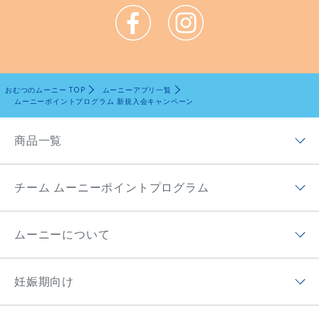
おむつのムーニー TOP
ムーニーアプリ一覧
ムーニーポイントプログラム 新規入会キャンペーン
商品一覧
商品ラインナップトップ
チーム ムーニーポイントプログラム
ムーニー低刺激であんしん
チーム ムーニーポイントプログラムトップ
ムーニー（テープ）
ムーニーについて
チーム ムーニーポイントプログラムアプリ
ムーニーマン（パンツ）
ムーニーについてトップ
ムーニーポイントについて
妊娠期向け
オヤスミマン
ムーニーの歴史
チーム ムーニーポイントプログラムサイト
妊娠期向けトップ
トレパンマン