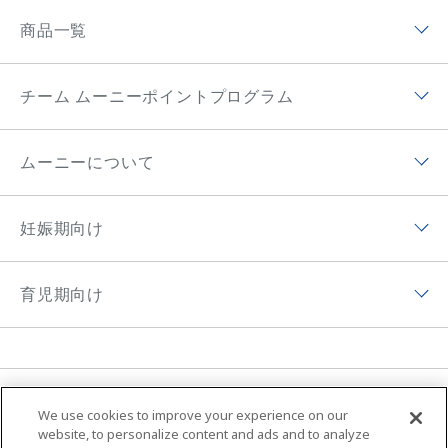
商品一覧
商品ラインナップトップ
チーム ムーニーポイントプログラム
ムーニー低刺激であんしん
チーム ムーニーポイントプログラムトップ
ムーニー（テープ）
ムーニーについて
チーム ムーニーポイントプログラムアプリ
ムーニーマン（パンツ）
ムーニーについてトップ
ムーニーポイントについて
妊娠期向け
オヤスミマン
ムーニーの歴史
チーム ムーニーポイントプログラムサイト
妊娠期向けトップ
トレパンマン
ムーニーちゃんのひみつ
育児期向け
プレゼントキャンペーン
初めて妊娠した方へ
おしりふき＆手口ふき
ムーニーの思い
育児期向けトップ
妊婦さん向け記事
おしりキレイシャワー
アプリ紹介
育児体験談
育児体験談
お母さん向けケア商品
MOVIE & CM
ニュース
ムーニーの編集ポリシー
子育て向け記事
We use cookies to improve your experience on our
ムーニーちゃん学級
ムーニー 病産院用
サイトマップ
Global Website
website, to personalize content and ads and to analyze