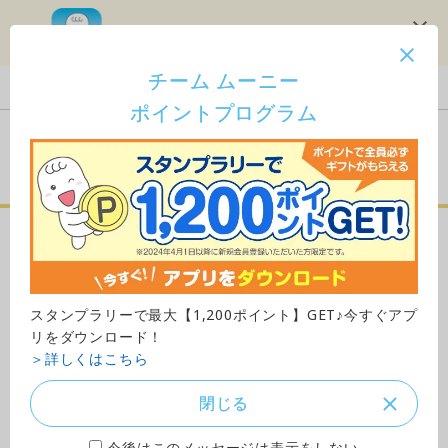
スタンプラリーで1,200ポイント！
チーム ムーニー
Japan
ポイントプログラム
ご購入はこちら
監修・参考文献
スタンプラリーで最大【1,200ポイント】GET♪今すぐアプ
リをダウンロード！
池田裕一先生 プロフィール
＞詳しくはこちら
閉じる
今後はこのメッセージは表示をしない