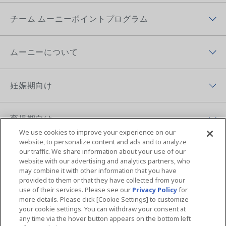
商品ラインナップトップ
チーム ムーニーポイントプログラム
ムーニー低刺激であんしん
チーム ムーニーポイントプログラムトップ
ムーニー（テープ）
ムーニーについて
チーム ムーニーポイントプログラムアプリ
ムーニーマン（パンツ）
ムーニーについてトップ
ムーニーポイントについて
妊娠期向け
オヤスミマン
ムーニーの歴史
チーム ムーニーポイントプログラムサイト
妊娠期向けトップ
トレパンマン
ムーニーちゃんのひみつ
育児期向け
プレゼントキャンペーン
初めて妊娠した方へ
おしりふき＆手口ふき
We use cookies to improve your experience on our
ムーニーの思い
育児期向けトップ
website, to personalize content and ads and to analyze
妊婦さん向け記事
おしりキレイシャワー
our traffic. We share information about your use of our
アプリ紹介
育児体験談
website with our advertising and analytics partners, who
育児体験談
お母さん向けケア商品
may combine it with other information that you have
MOVIE & CM
ニュース
ムーニーの編集ポリシー
子育て向け記事
provided to them or that they have collected from your
ムーニーちゃん学級
ムーニー 病産院用
サイトマップ
Global Website
use of their services. Please see our
Privacy Policy
for
more details. Please click [Cookie Settings] to customize
夜間のおもらし大調査
ムーニーアプリのご案内
ムーニー寝具
your cookie settings. You can withdraw your consent at
any time via the hover button appears on the bottom left
ユニ・チャームHOME
お問い合わせ
おむつの選び方