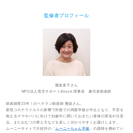
監修者プロフィール
難波直子さん
NPO法人育児サポートdouce.理事長 兼代表助産師
助産師歴25年！のベテラン助産師 難波さん。
新型コロナウイルスの影響で対面での両親学級が中止となり、不安を
抱えるママやパパに向けて妊娠中に聞いておきたい身体の変化や注意
点、またおむつの替え方などを楽しく分かりやすくお届けします。
ムーニーサイトで大好評の「
ムーニーちゃん学級
」の講師を務めてい