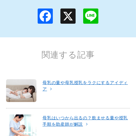
F
X
L
a
i
c
n
e
e
b
o
o
k
関連する記事
母乳の量や母乳授乳をラクにするアイディ
ア
母乳はいつから出るの？飲ませる量や授乳
手順を助産師が解説