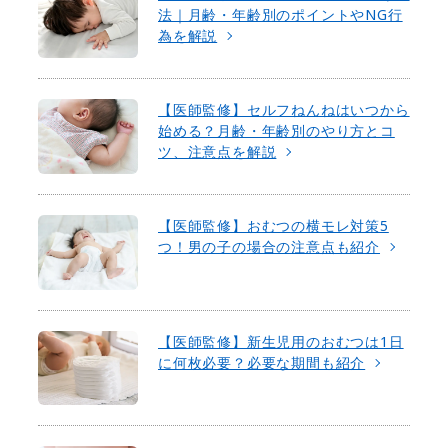
法｜月齢・年齢別のポイントやNG行
為を解説
【医師監修】セルフねんねはいつから
始める？月齢・年齢別のやり方とコ
ツ、注意点を解説
【医師監修】おむつの横モレ対策5
つ！男の子の場合の注意点も紹介
【医師監修】新生児用のおむつは1日
に何枚必要？必要な期間も紹介