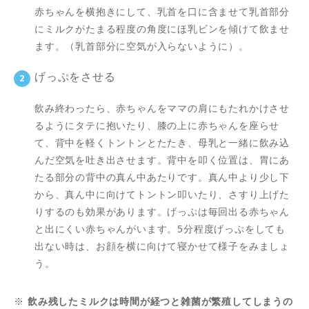
赤ちゃんを横抱きにして、乳首を口に含ませて乳首部分
にミルクがたまる程度の角度にほ乳ビンを傾けて飲ませ
ます。（乳首部分に空気が入らないように）。
げっぷをさせる
飲み終わったら、赤ちゃんをママの肩にもたれかけさせ
るようにタテに抱いたり、膝の上に赤ちゃんを座らせ
て、背中を軽くトントンとたたき、母乳と一緒に飲み込
んだ空気を吐き出させます。背中を叩く位置は、胃にあ
たる部分の背中の真ん中あたりです。真ん中より少し下
から、真ん中に向けてトントン叩いたり、さすり上げた
りするのも効果があります。げっぷは毎回出る赤ちゃん
と出にくい赤ちゃんがいます。5分程度げっぷをしても
出ない時は、お顔を横に向けて寝かせて様子をみましょ
う。
※
飲み残したミルクは時間が経つと雑菌が繁殖してしまうの