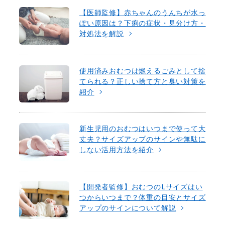
【医師監修】赤ちゃんのうんちが水っ
ぽい原因は？下痢の症状・見分け方・
対処法を解説
使用済みおむつは燃えるごみとして捨
てられる？正しい捨て方と臭い対策を
紹介
新生児用のおむつはいつまで使って大
丈夫？サイズアップのサインや無駄に
しない活用方法を紹介
【開発者監修】おむつのLサイズはい
つからいつまで？体重の目安とサイズ
アップのサインについて解説