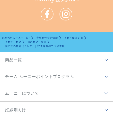
おむつのムーニー TOP
育児お役立ち情報
子育て向け記事
子育て・育児
母乳育児・授乳
初めての授乳（ミルク）| 飲ませ方のコツや手順
商品一覧
商品ラインナップトップ
チーム ムーニーポイントプログラム
ムーニー低刺激であんしん
チーム ムーニーポイントプログラムトップ
ムーニー（テープ）
ムーニーについて
チーム ムーニーポイントプログラムアプリ
ムーニーマン（パンツ）
ムーニーについてトップ
ムーニーポイントについて
妊娠期向け
オヤスミマン