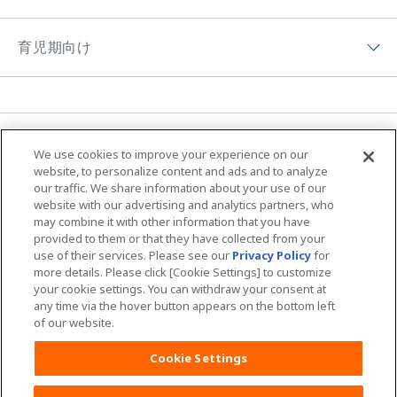
ムーニーの歴史
チーム ムーニーポイントプログラムサイト
妊娠期向けトップ
トレパンマン
ムーニーちゃんのひみつ
育児期向け
プレゼントキャンペーン
初めて妊娠した方へ
おしりふき＆手口ふき
ムーニーの思い
育児期向けトップ
妊婦さん向け記事
おしりキレイシャワー
アプリ紹介
育児体験談
育児体験談
お母さん向けケア商品
MOVIE & CM
ニュース
ムーニーの編集ポリシー
We use cookies to improve your experience on our
子育て向け記事
ムーニーちゃん学級
ムーニー 病産院用
サイトマップ
Global Website
website, to personalize content and ads and to analyze
our traffic. We share information about your use of our
夜間のおもらし大調査
ムーニーアプリのご案内
ムーニー寝具
website with our advertising and analytics partners, who
may combine it with other information that you have
ユニ・チャームHOME
お問い合わせ
おむつの選び方
provided to them or that they have collected from your
商品検索
use of their services. Please see our
Privacy Policy
for
ウェブサイト利用規約
プライバシーポリシー
more details. Please click [Cookie Settings] to customize
your cookie settings. You can withdraw your consent at
公式アカウント コミュニティガイドライ
障がいの表記について
any time via the hover button appears on the bottom left
ン
of our website.
Cookie Settings