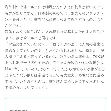
海外製の液体ミルクには哺乳びんのように乳首が付いている
ものがありますが、日本製のものでは、別売りのアタッチメ
ントを付けたり、哺乳びんに移し替えて授乳するものがほと
んどです。
液体ミルクは哺乳びんに入れ替えれば基本はそのまま授乳で
きて、後は粉ミルクと同様です。
「常温のままでいいの？」「粉ミルクのように人肌の温度に
温めなくてもいいの？」と思うかもしれません。粉ミルクが
人肌で与えると言っているのは、調乳の際に衛生上、70℃以
上のお湯で一旦溶かすため、赤ちゃんが飲みやすい温度(=人
肌)に冷ましているだけなのです。だから赤ちゃんが嫌がるほ
ど冷たくない限りは常温で与えても大丈夫。冬場などに温め
てあげたいと思うときは、哺乳びんに移し替えてから湯せん
で温めるとよいでしょう。