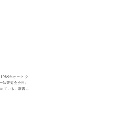
989年オーク ク
ジー法研究会会長に
努めている。著書に