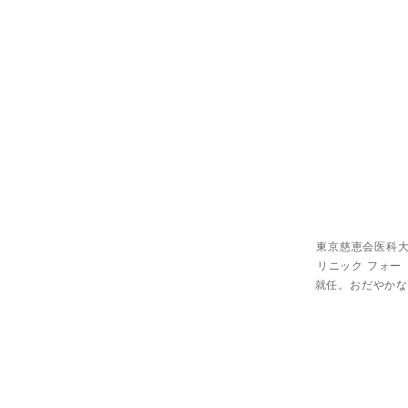
東京慈恵会医科大
リニック フォー
就任。おだやかな