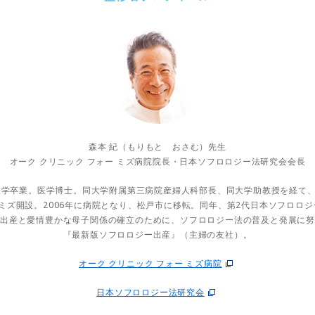
森本 紀（もりもと おさむ）先生
オーク クリニック フォー ミズ病院院長・日本ソフロロジー法研究会会長
学卒業。医学博士。同大学附属第三病院産婦人科部長、同大学助教授を経て、1
 ミズ開設。2006年に病院となり、松戸市に移転。同年、第2代日本ソフロロ
出産と愛情豊かな母子関係の確立のために、ソフロロジー法の普及と発展に
『最新版ソフロロジー出産』（主婦の友社）。
オーク クリニック フォー ミズ病院
日本ソフロロジー法研究会