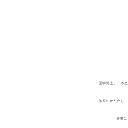
医学博士。日本産
診療のかたわら、
著書に