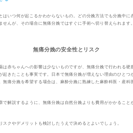
とはいつ何が起こるかわからないもの。どの分娩方法でも分娩中に
ませんが、その場合に無痛分娩ではすぐに手術へ切り替えられます
無痛分娩の安全性とリスク
薬は赤ちゃんへの影響は少ないものですが、無痛分娩で行われる硬
が起きたことも事実です。日本で無痛分娩が増えない理由のひとつ
。無痛分娩を希望する場合は、麻酔分娩に熟練した麻酔科医・産科
章で解説するように、無痛分娩は自然分娩よりも費用がかかること
リスクやデメリットも検討したうえで決めるとよいでしょう。