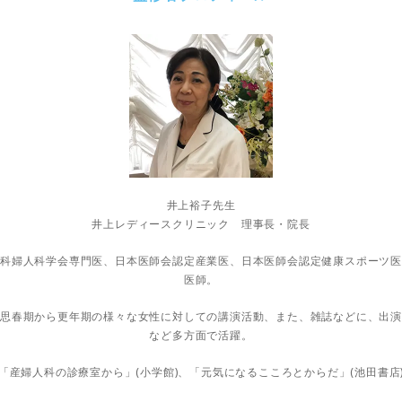
井上裕子先生
井上レディースクリニック 理事長・院長
科婦人科学会専門医、日本医師会認定産業医、日本医師会認定健康スポーツ
医師。
思春期から更年期の様々な女性に対しての講演活動、また、雑誌などに、出
など多方面で活躍。
「産婦人科の診療室から」(小学館)、「元気になるこころとからだ」(池田書店