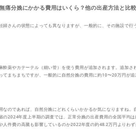
無痛分娩にかかる費用はいくら？他の出産方法と比
妊婦さんの状態によっても異なりますが、一般的に、その施設で行う自
麻酔薬やカテーテル（細い管）を使う費用が追加されます。追加さ
ってまちまちですが、一般的に自然分娩の費用に約10〜20万円が
用なのであれば、自然分娩にどれくらいかかるか気になりますね。
の2024年度上半期の調査では、正常分娩の出産費用の全国平均は約
人件費の高騰も影響しているのか2022年度の約48.2万円よりわず