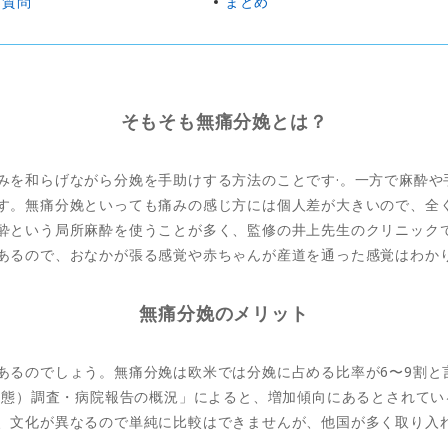
る質問
まとめ
そもそも無痛分娩とは？
みを和らげながら分娩を手助けする方法のことです·。一方で麻酔や
す。無痛分娩といっても痛みの感じ方には個人差が大きいので、全
酔という局所麻酔を使うことが多く、監修の井上先生のクリニック
あるので、おなかが張る感覚や赤ちゃんが産道を通った感覚はわか
無痛分娩のメリット
あるのでしょう。無痛分娩は欧米では分娩に占める比率が6〜9割と
動態）調査・病院報告の概況」によると、増加傾向にあるとされている
、文化が異なるので単純に比較はできませんが、他国が多く取り入