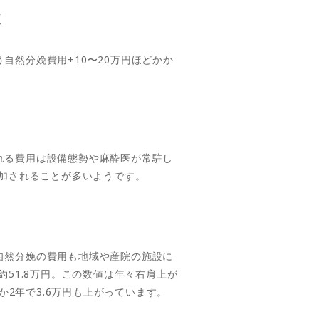
較
然分娩費用+10〜20万円ほどかか
れる費用は設備態勢や麻酔医が常駐し
追加されることが多いようです。
自然分娩の費用も地域や産院の施設に
51.8万円。この数値は年々右肩上が
か2年で3.6万円も上がっています。