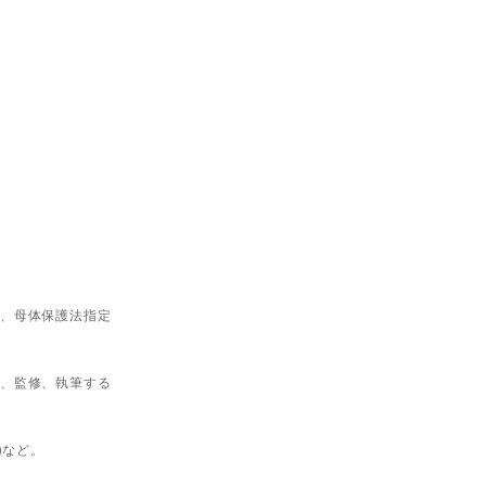
医、母体保護法指定
演、監修、執筆する
)など。