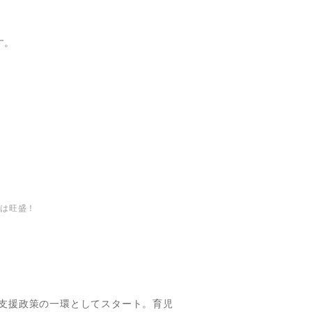
す。
欲は旺盛！
る
て支援政策の一環としてスタート。育児