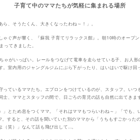
子育て中のママたちが気軽に集まれる場所
あら、そうたくん、大きくなったわね～！」。
しゃぐ声が響く、『蘇我 子育てリラックス館』。朝10時のオープ
集まってきました。
もちゃがいっぱい。レールをつなげて電車を走らせている子、お人形
す。室内用のジャングルジムにぶら下がったり、はいはいで駆け回
守っているママたち。エプロンをつけているのが、スタッフ。いつ
同士、ママとスタッフの間で、日ごろの育児の話も自然に出てきま
）」とため息をつくママ。「それはママもつらいわね～」「でも、
フ。すると、その話を聞いていた別のママから「うちもすごかった
よ（笑）」なんて話も飛び出して…。