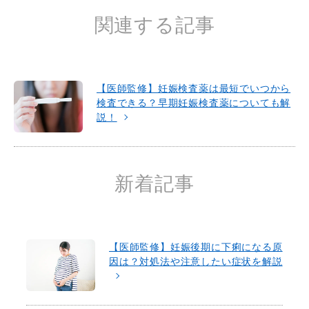
k
関連する記事
【医師監修】妊娠検査薬は最短でいつから
検査できる？早期妊娠検査薬についても解
説！
新着記事
【医師監修】妊娠後期に下痢になる原
因は？対処法や注意したい症状を解説