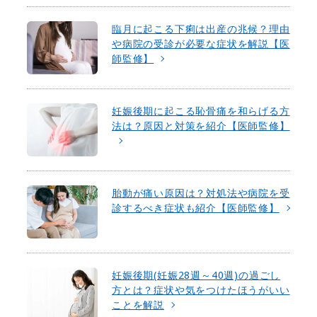
臨月に起こる下痢は出産の兆候？理由
や病院の受診が必要な症状を解説【医
師監修】
妊娠後期に起こる恥骨痛を和らげる方
法は？原因と対策を紹介【医師監修】
胎動が痛い原因は？対処法や病院を受
診するべき症状も紹介【医師監修】
妊娠後期(妊娠28週～40週)の過ごし
方とは？症状や気をつけたほうがいい
ことを解説