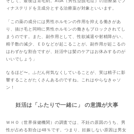
そして、最後は育毛剤。AGA（男性型脱毛症）の治療薬でフ
ィナステリドを主成分とする治療薬が対象といいます。
「この薬の成分には男性ホルモンの作用を抑える働きがあ
り、抜け毛と同時に男性ホルモンの働きもブロックされてし
まうのです。また、副作用として、性欲減退や射精障がい、
精子数の減少、ＥＤなどが起こることが。副作用が起こるの
はわずかな割合ですが、妊活中は髪のケアはお休みするのが
いいでしょう」
なるほど〜。ふだん何気なくしていることが、実は精子に影
響することがたくさんあるのですね。これはやらなきゃソ
ン！
妊活は「ふたりで一緒に」 の意識が大事
ＷＨＯ（世界保健機関）の調査では、不妊の原因のうち、男
性が占める割合は48％です。つまり、妊娠しない原因は男女