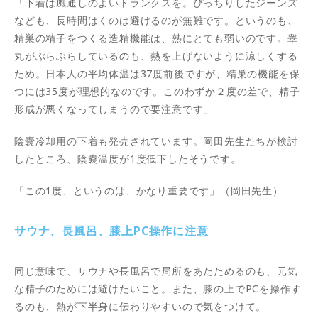
「下着は風通しのよいトランクスを。ぴっちりしたジーンズ
なども、長時間はくのは避けるのが無難です。というのも、
精巣の精子をつくる造精機能は、熱にとても弱いのです。睾
丸がぶらぶらしているのも、熱を上げないように涼しくする
ため。日本人の平均体温は37度前後ですが、精巣の機能を保
つには35度が理想的なのです。このわずか２度の差で、精子
形成が悪くなってしまうので要注意です」
陰嚢冷却用の下着も発売されています。岡田先生たちが検討
したところ、陰嚢温度が1度低下したそうです。
「この1度、というのは、かなり重要です」（岡田先生）
サウナ、長風呂、膝上PC操作に注意
同じ意味で、サウナや長風呂で局所をあたためるのも、元気
な精子のためには避けたいこと。また、膝の上でPCを操作す
るのも、熱が下半身に伝わりやすいので気をつけて。