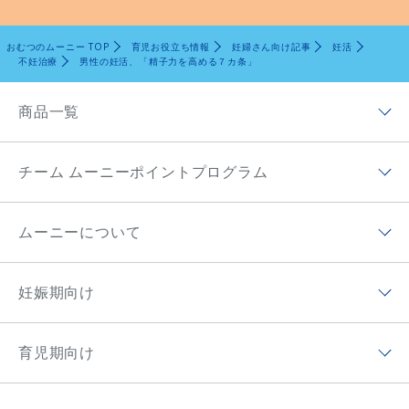
おむつのムーニー TOP
育児お役立ち情報
妊婦さん向け記事
妊活
不妊治療
男性の妊活、「精子力を高める７カ条」
商品一覧
商品ラインナップトップ
チーム ムーニーポイントプログラム
ムーニー低刺激であんしん
チーム ムーニーポイントプログラムトップ
ムーニー（テープ）
ムーニーについて
チーム ムーニーポイントプログラムアプリ
ムーニーマン（パンツ）
ムーニーについてトップ
ムーニーポイントについて
妊娠期向け
オヤスミマン
ムーニーの歴史
チーム ムーニーポイントプログラムサイト
妊娠期向けトップ
トレパンマン
ムーニーちゃんのひみつ
育児期向け
プレゼントキャンペーン
初めて妊娠した方へ
おしりふき＆手口ふき
ムーニーの思い
育児期向けトップ
妊婦さん向け記事
おしりキレイシャワー