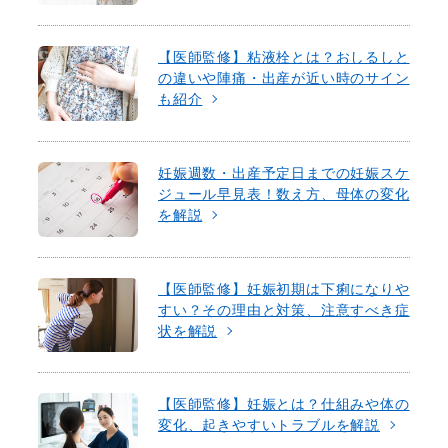
【医師監修】粘液栓とは？おしるしと
の違いや陣痛・出産が近い時のサイン
も紹介
妊娠週数・出産予定日までの妊娠スケ
ジュール早見表！数え方、母体の変化
を解説
【医師監修】妊娠初期は下痢になりや
すい？その理由と対策、注意すべき症
状を解説
【医師監修】妊娠とは？仕組みや体の
変化、起きやすいトラブルを解説