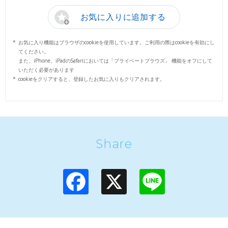
お気に入りに追加する
お気に入り機能はブラウザのcookieを使用しています。ご利用の際はcookieを有効にし
てください。
また、iPhone、iPadのSafariにおいては「プライベートブラウズ」 機能をオフにして
いただく必要があります
cookieをクリアすると、登録したお気に入りもクリアされます。
Share
F
X
L
a
i
c
n
e
e
b
o
o