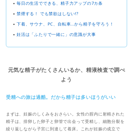
毎日の生活でできる、精子力アップの7カ条
禁煙する！ でも禁欲はしない!?
下着、サウナ、PC、自転車…から精子を守ろう！
妊活は「ふたりで一緒に」の意識が大事
元気な精子がたくさんいるか、精液検査で調べ
よう
受精への旅は過酷。だから精子は多いほうがいい
まずは、妊娠のしくみをおさらい。女性の腟内に射精された
精子は、排卵した卵子と卵管で出会って受精し、細胞分裂を
繰り返しながら子宮に到達して着床。これが妊娠の成立で