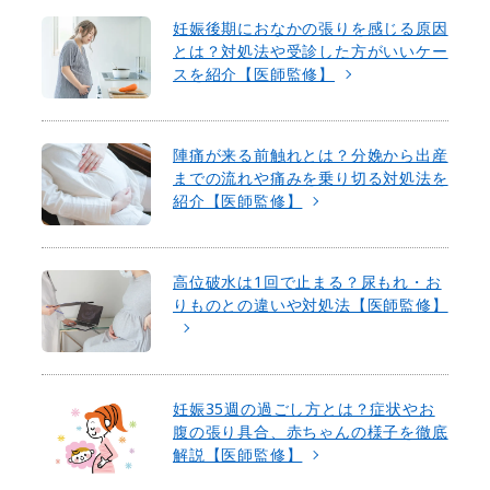
妊娠後期におなかの張りを感じる原因
とは？対処法や受診した方がいいケー
スを紹介【医師監修】
陣痛が来る前触れとは？分娩から出産
までの流れや痛みを乗り切る対処法を
紹介【医師監修】
高位破水は1回で止まる？尿もれ・お
りものとの違いや対処法【医師監修】
妊娠35週の過ごし方とは？症状やお
腹の張り具合、赤ちゃんの様子を徹底
解説【医師監修】