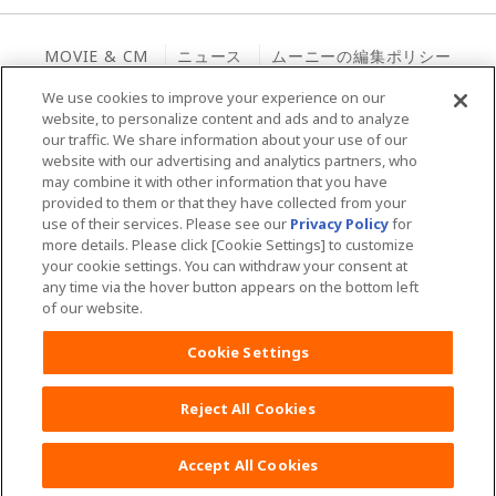
アプリ紹介
育児体験談
育児体験談
お母さん向けケア商品
MOVIE & CM
ニュース
ムーニーの編集ポリシー
子育て向け記事
ムーニーちゃん学級
ムーニー 病産院用
We use cookies to improve your experience on our
夜間のおもらし大調査
サイトマップ
Global Website
website, to personalize content and ads and to analyze
ムーニーアプリのご案内
ムーニー寝具
our traffic. We share information about your use of our
おむつの選び方
website with our advertising and analytics partners, who
商品検索
may combine it with other information that you have
ユニ・チャームHOME
お問い合わせ
provided to them or that they have collected from your
use of their services. Please see our
Privacy Policy
for
ウェブサイト利用規約
プライバシーポリシー
more details. Please click [Cookie Settings] to customize
your cookie settings. You can withdraw your consent at
公式アカウント コミュニティガイドライ
障がいの表記について
any time via the hover button appears on the bottom left
ン
of our website.
Cookie Settings
Reject All Cookies
Copyright© Unicharm Corporation
Accept All Cookies