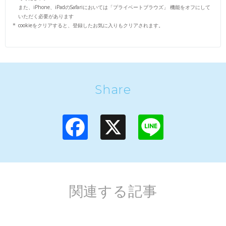
また、iPhone、iPadのSafariにおいては「プライベートブラウズ」 機能をオフにして
いただく必要があります
cookieをクリアすると、登録したお気に入りもクリアされます。
Share
F
X
L
a
i
c
n
e
e
b
o
o
k
関連する記事