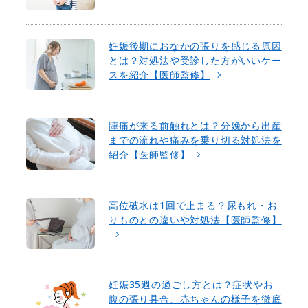
妊娠後期におなかの張りを感じる原因
とは？対処法や受診した方がいいケー
スを紹介【医師監修】
陣痛が来る前触れとは？分娩から出産
までの流れや痛みを乗り切る対処法を
紹介【医師監修】
高位破水は1回で止まる？尿もれ・お
りものとの違いや対処法【医師監修】
妊娠35週の過ごし方とは？症状やお
腹の張り具合、赤ちゃんの様子を徹底