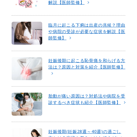
解説【医師監修】
臨月に起こる下痢は出産の兆候？理由
や病院の受診が必要な症状を解説【医
師監修】
妊娠後期に起こる恥骨痛を和らげる方
法は？原因と対策を紹介【医師監修】
胎動が痛い原因は？対処法や病院を受
診するべき症状も紹介【医師監修】
妊娠後期(妊娠28週～40週)の過ごし