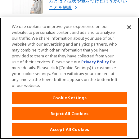
方とは？症状や気をつけたほうがいい
ことを解説
We use cookies to improve your experience on our
【医師監修】粘液栓とは？おしるしと
website, to personalize content and ads and to analyze
の違いや陣痛・出産が近い時のサイン
our traffic. We share information about your use of our
も紹介
website with our advertising and analytics partners, who
may combine it with other information that you have
provided to them or that they have collected from your
use of their services. Please see our
Privacy Policy
for
妊娠週数・出産予定日までの妊娠スケ
more details. Please click [Cookie Settings] to customize
ジュール早見表！数え方、母体の変化
your cookie settings. You can withdraw your consent at
を解説
any time via the hover button appears on the bottom left
of our website.
Cookie Settings
【医師監修】妊娠初期は下痢になりや
すい？その理由と対策、注意すべき症
Reject All Cookies
状を解説
Accept All Cookies
【医師監修】妊娠とは？仕組みや体の