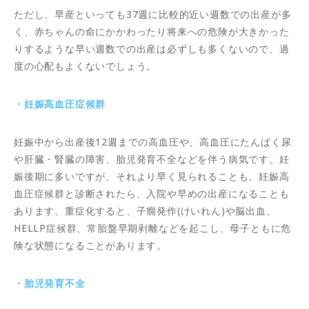
ただし、早産といっても37週に比較的近い週数での出産が多
く、赤ちゃんの命にかかわったり将来への危険が大きかった
りするような早い週数での出産は必ずしも多くないので、過
度の心配もよくないでしょう。
・妊娠高血圧症候群
妊娠中から出産後12週までの高血圧や、高血圧にたんぱく尿
や肝臓・腎臓の障害、胎児発育不全などを伴う病気です。妊
娠後期に多いですが、それより早く見られることも。妊娠高
血圧症候群と診断されたら、入院や早めの出産になることも
あります。重症化すると、子癇発作(けいれん)や脳出血、
HELLP症候群、常胎盤早期剥離などを起こし、母子ともに危
険な状態になることがあります。
・胎児発育不全