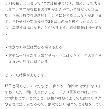
が別の精子と出会って2つの受精卵となり、胎児として成長
します。ママが複数個の排卵が起きやすい体質だった場合
や、不妊治療で排卵誘発したときに起きる場合などがありま
す。体外受精や顕微授精で2個以上の胚を移植した場合に
も、二卵性双胎になることがあります。遺伝情報は同一でな
く、
性別や血液型は異なる場合もある
容姿は一卵性双生児ほどそっくりにはならず、年の違うき
ょうだい程度に似ている
といった特徴があります。
双子と聞くと、ママたちは“一卵性か二卵性か”が気になりま
すね。ただ、関口先生によると、「より重要なのは、3つ
の“膜性”です」とのこと。膜性の種類によって妊娠のリスク
や管理方法が異なるので、病院では13週までに分類をしてい