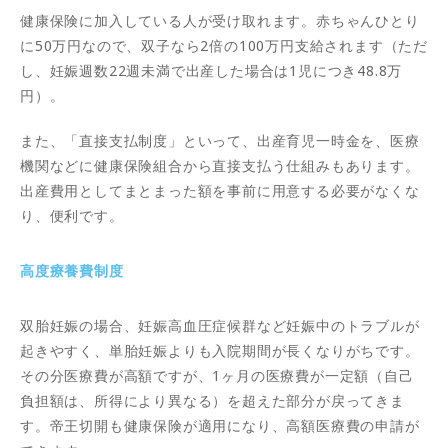
健康保険に加入している人が受け取れます。赤ちゃんひとり
に50万円なので、双子なら2倍の100万円支給されます（ただ
し、妊娠週数22週未満で出産した場合は1児につき48.8万
円）。
また、「直接支払制度」といって、出産育児一時金を、医療
機関などに健康保険組合から直接支払う仕組みもあります。
出産費用としてまとまった額を事前に用意する必要がなくな
り、便利です。
高度療養費制度
双胎妊娠の場合、妊娠高血圧症候群など妊娠中のトラブルが
起きやすく、単胎妊娠よりも入院期間が長くなりがちです。
その分医療費が高額ですが、1ヶ月の医療費が一定額（自己
負担額は、所得により異なる）を超えた部分が戻ってきま
す。帝王切開も健康保険が適用になり、高額医療費の申請が