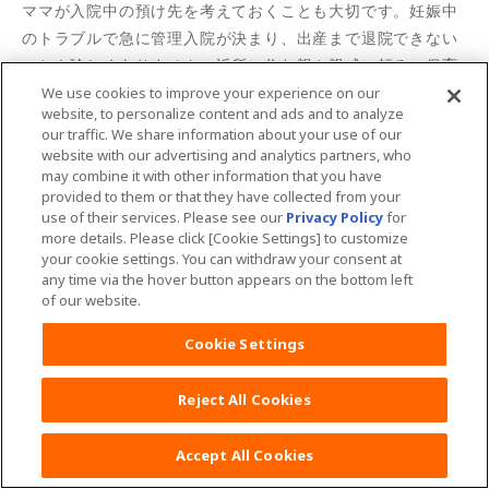
ママが入院中の預け先を考えておくことも大切です。妊娠中
のトラブルで急に管理入院が決まり、出産まで退院できない
ことも珍しくありません。近所に住む親や親戚に頼る、保育
園の一時預かりなども検討しておくと安心です。
We use cookies to improve your experience on our
website, to personalize content and ads and to analyze
our traffic. We share information about your use of our
赤ちゃんたちのスペースづくりを
website with our advertising and analytics partners, who
may combine it with other information that you have
provided to them or that they have collected from your
赤ちゃんたちが退院してきたら、寝る場所やおむつなどを配
use of their services. Please see our
Privacy Policy
for
more details. Please click [Cookie Settings] to customize
置するスペース、リビングでの赤ちゃんスペースなどをつく
your cookie settings. You can withdraw your consent at
っておくといいですね。
any time via the hover button appears on the bottom left
of our website.
産後のサポート態勢をつくっておく
Cookie Settings
赤ちゃん1人の育児でも、ママだけでは大変。それなのに、2
Reject All Cookies
人を一度にお世話するとなれば、忙しさは想像すら難しいか
もしれません。ママだけでは無理なので、夫やパートナーと
Accept All Cookies
協力し合うことは大前提です。双子の場合は夫やパートナー