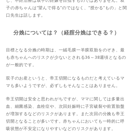
し、不妊治療は双子の妊娠を目指すものではありません。双
子の赤ちゃんは“望んで得る”のではなく、“授かる”もの」と関
口先生は話します。
分娩については？（経腟分娩はできる？）
目標となる分娩の時期は、一絨毛膜一羊膜双胎をのぞき、最
も赤ちゃんへのリスクが少ないとされる36～38週頃となるの
が一般的です。
双子のお産というと、帝王切開になるものだと考えているマ
マも多いようですが、必ずしもそんなことはありません。
帝王切開は安全と思われがちですが、ママに関しては多量出
血、細菌感染、血栓症や、次回妊娠時に子宮破裂や前置胎盤
が増加するなどのリスクがあります。また次回の分娩も帝王
切開となることが多いです。赤ちゃんにおいても一時的に呼
吸状態が不安定になりやすいなどのリスクがあります。