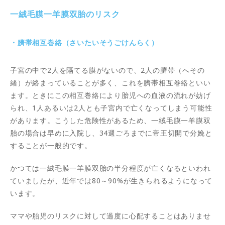
一絨毛膜一羊膜双胎のリスク
・臍帯相互巻絡（さいたいそうごけんらく）
子宮の中で2人を隔てる膜がないので、2人の臍帯（へその
緒）が絡まっていることが多く、これを臍帯相互巻絡といい
ます。ときにこの相互巻絡により胎児への血液の流れが妨げ
られ、1人あるいは2人とも子宮内で亡くなってしまう可能性
があります。こうした危険性があるため、一絨毛膜一羊膜双
胎の場合は早めに入院し、34週ごろまでに帝王切開で分娩と
することが一般的です。
かつては一絨毛膜一羊膜双胎の半分程度が亡くなるといわれ
ていましたが、近年では80～90%が生きられるようになって
います。
ママや胎児のリスクに対して過度に心配することはありませ