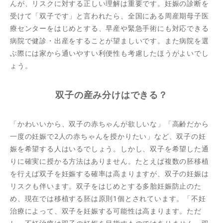
んが、リスクに対する正しい理解は重要です。妊娠の診断を
受けて「双子です」と言われたら、全国にある周産期母子医
療センターをはじめとする、早産や緊急手術にも対応できる
病院で健診・出産をすることが望ましいです。また病院を選
ぶ際には家から通いやすい利便性も考慮したほうがよいでし
ょう。
双子の産み分けはできる？
「かわいいから、双子の赤ちゃんが欲しいな」「高齢だから
一度の妊娠で2人の赤ちゃんを授かりたい」など、双子の妊
娠を希望する人はいるでしょう。しかし、双子を希望した通
りに確実に授かる方法はありません。たとえば複数の胚移植
を行えば双子を妊娠する確率は高まりますが、双子の妊娠は
リスクも伴います。双子をはじめとする多胎妊娠防止のた
め、現在では移植する胚は原則1個とされています。「不妊
治療によって、双子を妊娠する可能性は高まります。ただ