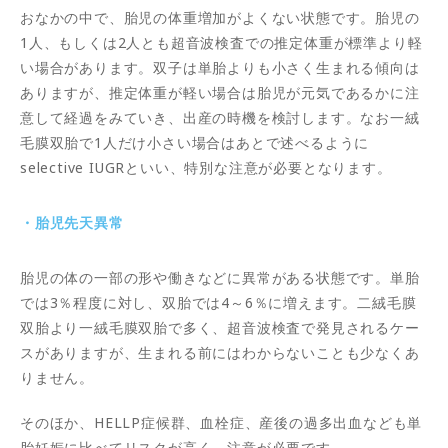
おなかの中で、胎児の体重増加がよくない状態です。胎児の
1人、もしくは2人とも超音波検査での推定体重が標準より軽
い場合があります。双子は単胎よりも小さく生まれる傾向は
ありますが、推定体重が軽い場合は胎児が元気であるかに注
意して経過をみていき、出産の時機を検討します。なお一絨
毛膜双胎で1人だけ小さい場合はあとで述べるように
selective IUGRといい、特別な注意が必要となります。
・胎児先天異常
胎児の体の一部の形や働きなどに異常がある状態です。単胎
では3％程度に対し、双胎では4～6％に増えます。二絨毛膜
双胎より一絨毛膜双胎で多く、超音波検査で発見されるケー
スがありますが、生まれる前にはわからないことも少なくあ
りません。
そのほか、HELLP症候群、血栓症、産後の過多出血なども単
胎妊娠に比べてリスクが高く、注意が必要です。