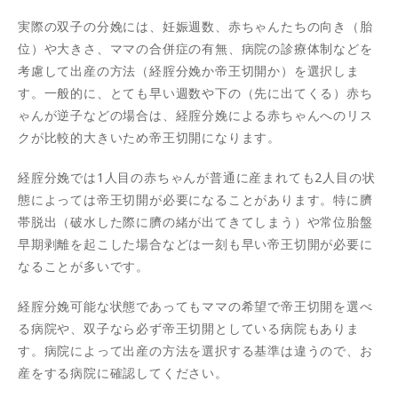
実際の双子の分娩には、妊娠週数、赤ちゃんたちの向き（胎
位）や大きさ、ママの合併症の有無、病院の診療体制などを
考慮して出産の方法（経腟分娩か帝王切開か）を選択しま
す。一般的に、とても早い週数や下の（先に出てくる）赤ち
ゃんが逆子などの場合は、経腟分娩による赤ちゃんへのリス
クが比較的大きいため帝王切開になります。
経腟分娩では1人目の赤ちゃんが普通に産まれても2人目の状
態によっては帝王切開が必要になることがあります。特に臍
帯脱出（破水した際に臍の緒が出てきてしまう）や常位胎盤
早期剥離を起こした場合などは一刻も早い帝王切開が必要に
なることが多いです。
経腟分娩可能な状態であってもママの希望で帝王切開を選べ
る病院や、双子なら必ず帝王切開としている病院もありま
す。病院によって出産の方法を選択する基準は違うので、お
産をする病院に確認してください。