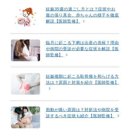
妊娠35週の過ごし方とは？症状やお
腹の張り具合、赤ちゃんの様子を徹底
解説【医師監修】
臨月に起こる下痢は出産の兆候？理由
や病院の受診が必要な症状を解説【医
師監修】
妊娠後期に起こる恥骨痛を和らげる方
法は？原因と対策を紹介【医師監修】
胎動が痛い原因は？対処法や病院を受
診するべき症状も紹介【医師監修】