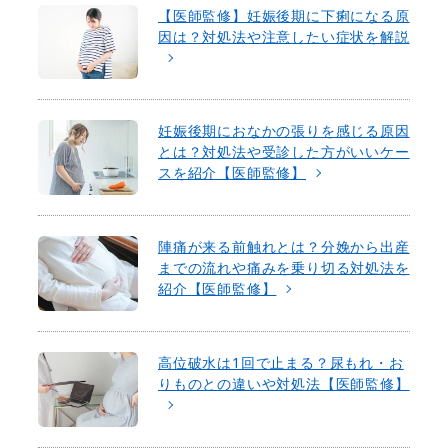
【医師監修】妊娠後期に下痢になる原
因は？対処法や注意したい症状を解説
妊娠後期におなかの張りを感じる原因
とは？対処法や受診した方がいいケー
スを紹介【医師監修】
陣痛が来る前触れとは？分娩から出産
までの流れや痛みを乗り切る対処法を
紹介【医師監修】
高位破水は1回で止まる？尿もれ・お
りものとの違いや対処法【医師監修】