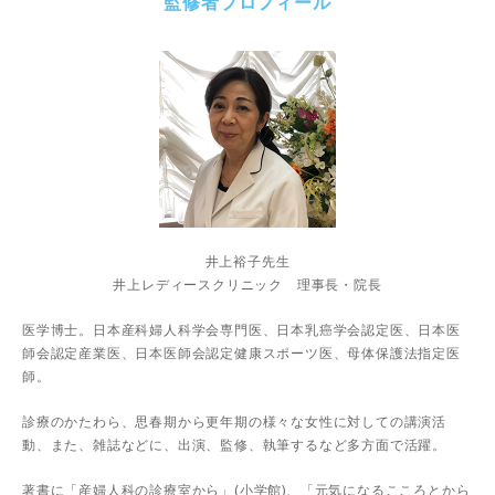
監修者プロフィール
井上裕子先生
井上レディースクリニック 理事長・院長
医学博士。日本産科婦人科学会専門医、日本乳癌学会認定医、日本医
師会認定産業医、日本医師会認定健康スポーツ医、母体保護法指定医
師。
診療のかたわら、思春期から更年期の様々な女性に対しての講演活
動、また、雑誌などに、出演、監修、執筆するなど多方面で活躍。
著書に「産婦人科の診療室から」(小学館)、「元気になるこころとから