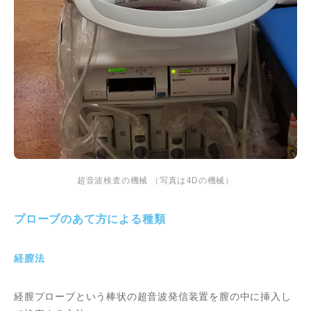
超音波検査の機械 （写真は4Dの機械）
プローブのあて方による種類
経膣法
経膣プローブという棒状の超音波発信装置を膣の中に挿入し