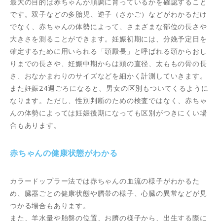
最大の目的は赤ちゃんが順調に育っているかを確認すること
です。双子などの多胎児、逆子（さかご）などがわかるだけ
でなく、赤ちゃんの体勢によって、さまざまな部位の長さや
大きさを測ることができます。妊娠初期には、分娩予定日を
確定するために用いられる「頭殿長」と呼ばれる頭からおし
りまでの長さや、妊娠中期からは頭の直径、太ももの骨の長
さ、おなかまわりのサイズなどを細かく計測していきます。
また妊娠24週ごろになると、男女の区別もついてくるように
なります。ただし、性別判断のための検査ではなく、赤ちゃ
んの体勢によっては妊娠後期になっても区別がつきにくい場
合もあります。
赤ちゃんの健康状態がわかる
カラードップラー法では赤ちゃんの血流の様子がわかるた
め、臓器ごとの健康状態や臍帯の様子、心臓の異常などが見
つかる場合もあります。
また、羊水量や胎盤の位置、お臍の様子から、出生する際に