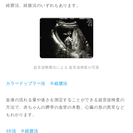
経膣法、経腹法のいずれもあります。
超音波断層法による 超音波検査の写真
カラードップラー法 ※経腹法
血液の流れる量や速さを測定することができる超音波検査の
方法で、赤ちゃんの臍帯の血管の本数、心臓の形の異常など
もわかります。
3D法 ※経腹法