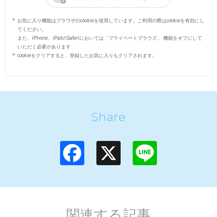
お気に入り機能はブラウザのcookieを使用しています。ご利用の際はcookieを有効にし
てください。
また、iPhone、iPadのSafariにおいては「プライベートブラウズ」 機能をオフにして
いただく必要があります
cookieをクリアすると、登録したお気に入りもクリアされます。
Share
F
X
L
a
i
c
n
e
e
b
o
o
k
関連する記事