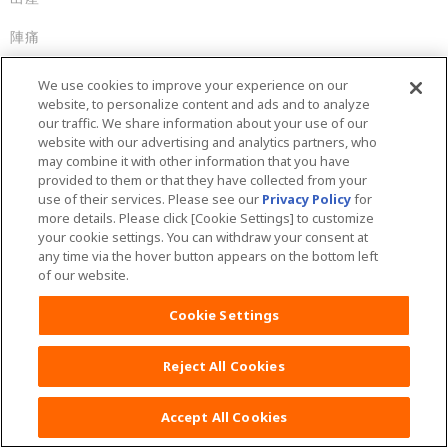
陣痛
体の変化
We use cookies to improve your experience on our
website, to personalize content and ads and to analyze
その他
our traffic. We share information about your use of our
website with our advertising and analytics partners, who
may combine it with other information that you have
provided to them or that they have collected from your
use of their services. Please see our
Privacy Policy
for
more details. Please click [Cookie Settings] to customize
your cookie settings. You can withdraw your consent at
any time via the hover button appears on the bottom left
of our website.
Cookie Settings
Reject All Cookies
Accept All Cookies
最新情報を配信中