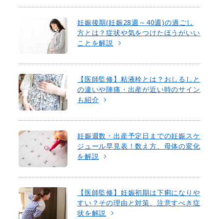
妊娠後期(妊娠28週～40週)の過ごし
方とは？症状や気をつけたほうがいい
ことを解説
【医師監修】粘液栓とは？おしるしと
の違いや陣痛・出産が近い時のサイン
も紹介
妊娠週数・出産予定日までの妊娠スケ
ジュール早見表！数え方、母体の変化
を解説
【医師監修】妊娠初期は下痢になりや
すい？その理由と対策、注意すべき症
状を解説