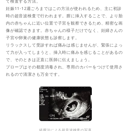
て検査する方法。
妊娠11-12週ごろまではこの方法が使われるため、主に初診
時の超音波検査で行われます。膣に挿入することで、より胎
内の赤ちゃんに近い位置で子宮を観察できるため、精密な画
像が確認できます。赤ちゃんの様子だけでなく、妊婦さんの
子宮や卵巣の健康状態も診察します。
リラックスして受診すれば痛みは感じませんが、緊張によっ
て力が入ってしまうと、挿入時に痛みを感じることがあるの
で、そのときは正直に医師に伝えましょう。
プローブはその都度消毒され、専用のカバーをつけて使用さ
れるので清潔さも万全です。
経膣法による超音波検査の写真