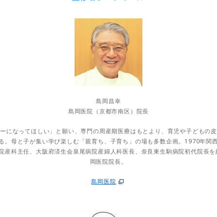
島岡昌幸
島岡医院（京都市南区）院長
ーになってほしい」と願い、専門の周産期医療はもとより、育児や子どもの
る。母と子が集い学び楽しむ「親育ち、子育ち」の場も多数企画。1970年関
院産科主任、大阪府済生会泉尾病院産婦人科医長、奈良東生駒病院初代院長を経
岡医院院長。
島岡医院