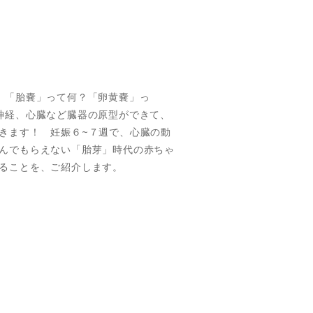
、「胎嚢」って何？「卵黄嚢」っ
神経、心臓など臓器の原型ができて、
きます！ 妊娠６~７週で、心臓の動
んでもらえない「胎芽」時代の赤ちゃ
ることを、ご紹介します。