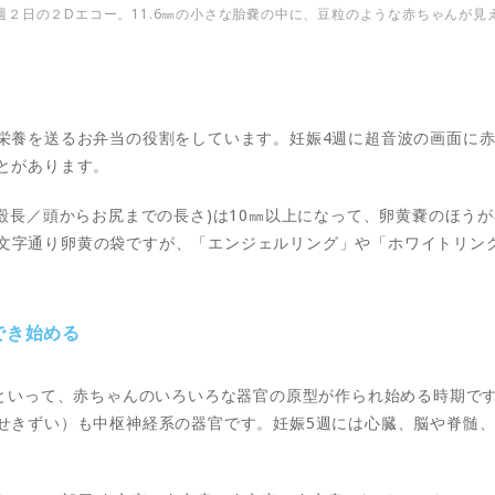
週２日の２Dエコー。11.6㎜の小さな胎嚢の中に、豆粒のような赤ちゃんが見
栄養を送るお弁当の役割をしています。妊娠4週に超音波の画面に
とがあります。
頭殿長／頭からお尻までの長さ)は10㎜以上になって、卵黄嚢のほう
c」。文字通り卵黄の袋ですが、「エンジェルリング」や「ホワイトリ
でき始める
期といって、赤ちゃんのいろいろな器官の原型が作られ始める時期で
せきずい）も中枢神経系の器官です。妊娠5週には心臓、脳や脊髄