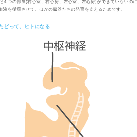
だ４つの部屋(右心室、右心房、左心室、左心房)ができていないの
血液を循環させて、ほかの臓器たちの発育を支えるためです。
たどって、ヒトになる