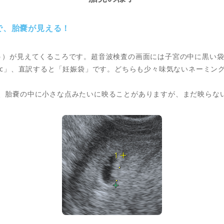
で、胎嚢が見える！
う）が見えてくるころです。超音波検査の画面には子宮の中に黒い
al Sac」、直訳すると「妊娠袋」です。どちらも少々味気ないネー
、胎嚢の中に小さな点みたいに映ることがありますが、まだ映らな