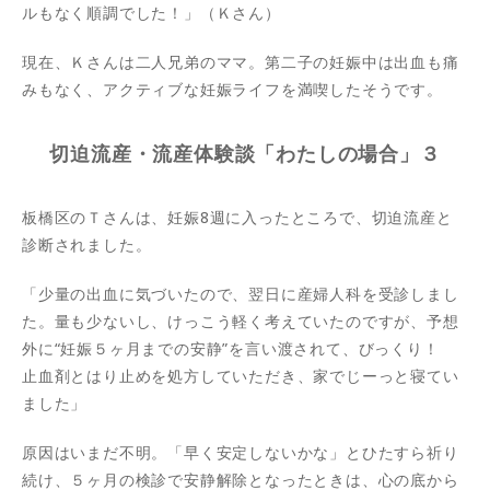
ルもなく順調でした！」（Ｋさん）
現在、Ｋさんは二人兄弟のママ。第二子の妊娠中は出血も痛
みもなく、アクティブな妊娠ライフを満喫したそうです。
切迫流産・流産体験談「わたしの場合」３
板橋区のＴさんは、妊娠8週に入ったところで、切迫流産と
診断されました。
「少量の出血に気づいたので、翌日に産婦人科を受診しまし
た。量も少ないし、けっこう軽く考えていたのですが、予想
外に“妊娠５ヶ月までの安静”を言い渡されて、びっくり！
止血剤とはり止めを処方していただき、家でじーっと寝てい
ました」
原因はいまだ不明。「早く安定しないかな」とひたすら祈り
続け、５ヶ月の検診で安静解除となったときは、心の底から