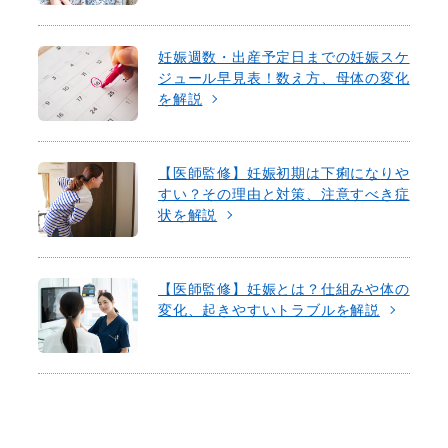
妊娠週数・出産予定日までの妊娠スケ
ジュール早見表！数え方、母体の変化
を解説
【医師監修】妊娠初期は下痢になりや
すい？その理由と対策、注意すべき症
状を解説
【医師監修】妊娠とは？仕組みや体の
変化、起きやすいトラブルを解説