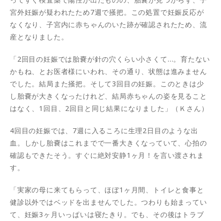
宮外妊娠が疑われたため7週で掻把。この処置で妊娠反応が
なくなり、子宮内に赤ちゃんのいた跡が確認されたため、流
産となりました。
「2回目の妊娠では胎嚢が針の穴くらい小さくて…。育たない
かもね、とお医者様にいわれ、その通り、状態は進みません
でした。結局また掻把。そして3回目の妊娠。このときは少
し胎嚢が大きくなったけれど、結局赤ちゃんの姿を見ること
はなく、1回目、2回目と同じ結果になりました」（Ｋさん）
4回目の妊娠では、7週に入るころに生理2日目のような出
血。しかし胎嚢はこれまでで一番大きくなっていて、心拍の
確認もできたそう。すぐに絶対安静1ヶ月！を言い渡されま
す。
「実家の母に来てもらって、ほぼ1ヶ月間、トイレと食事と
健診以外ではベッドを出ませんでした。つわりも始まってい
て、妊娠3ヶ月いっぱいは寝たきり。でも、その後はトラブ