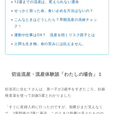
12週までの流産は、変えられない運命
せっかく宿った命。食い止める方法はないの？
こんなときはどうしたら？早期流産の兆候チェッ
ク！
運動や仕事はOK？ 流産を招くリスク因子とは
人間も生き物。命の営みには抗えません。
切迫流産・流産体験談「わたしの場合」１
杉並区に住むＹさんは、第一子が2歳半をすぎたころ、妊娠
検査薬を使って妊娠5週とわかりました
「すぐに産婦人科に行ったのですが、胎嚢がまだ見えなく
て、2週間後の7週に再診。このときは胎嚢は見えたものの、