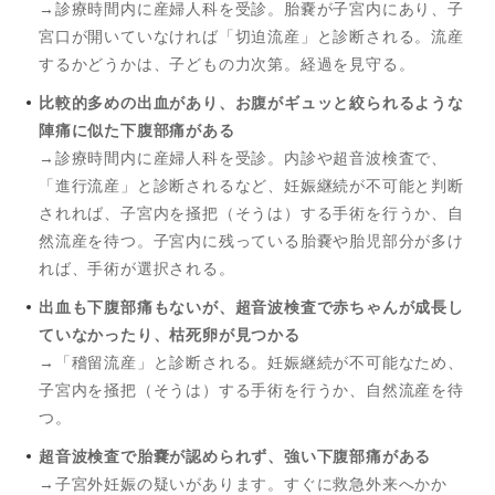
→診療時間内に産婦人科を受診。胎嚢が子宮内にあり、子
宮口が開いていなければ「切迫流産」と診断される。流産
するかどうかは、子どもの力次第。経過を見守る。
比較的多めの出血があり、お腹がギュッと絞られるような
陣痛に似た下腹部痛がある
→診療時間内に産婦人科を受診。内診や超音波検査で、
「進行流産」と診断されるなど、妊娠継続が不可能と判断
されれば、子宮内を掻把（そうは）する手術を行うか、自
然流産を待つ。子宮内に残っている胎嚢や胎児部分が多け
れば、手術が選択される。
出血も下腹部痛もないが、超音波検査で赤ちゃんが成長し
ていなかったり、枯死卵が見つかる
→「稽留流産」と診断される。妊娠継続が不可能なため、
子宮内を掻把（そうは）する手術を行うか、自然流産を待
つ。
超音波検査で胎嚢が認められず、強い下腹部痛がある
→子宮外妊娠の疑いがあります。すぐに救急外来へかか