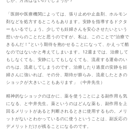
しか、方法はないのでしょうか？
「医師や医療機関によっては、張り止めや止血剤、ホルモン
剤などを処方するところもあります。安静を指導するドクタ
ーもいるでしょう。少しでも妊婦さんを安心させたいという
想いからのことだと思うのですが、私は、このことで“治療で
きるんだ！”という期待を抱かせることになって、かえって酷
なのではないかと考えてしまいます。12週までは、治療して
もしなくても、安静にしてもしなくても、流産する運命のい
のちは、流産してしまうのです。治療したり過度の安静を妊
婦さんに強いれば、その分、期待が膨らみ、流産したときの
ショックが大きいこともあります」（中井先生）
精神的なショックのほかに、薬を使うことによる副作用も気
になる、と中井先生。薬というのはどんな薬も、副作用を上
回るメリットがあると判断されるときに使用するもの。メリ
ットがないとわかっているのに使うということは、副反応の
デメリットだけが残ることになるのです。