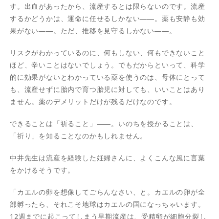
す。出血があったから、流産するとは限らないのです。流産
するかどうかは、運命に任せるしかない――。薬も安静も効
果がない――。ただ、推移を見守るしかない――。
リスクがわかっているのに、何もしない、何もできないこと
ほど、辛いことはないでしょう。でもだからといって、科学
的に効果がないとわかっている薬を使うのは、母体にとって
も、流産せずに胎内で育つ胎児に対しても、いいことはあり
ません。薬のデメリットだけが残るだけなのです。
できることは「祈ること」――。いのちを授かることは、
「祈り」を知ることなのかもしれません。
中井先生は流産を経験した妊婦さんに、よくこんな風に言葉
をかけるそうです。
「カエルの卵を想像してごらんなさい、と。カエルの卵が全
部孵ったら、それこそ地球はカエルの国になっちゃいます。
12週までに起こってしまう早期流産は、受精卵が細胞分裂し