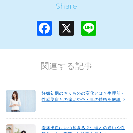
Share
F
X
L
a
i
c
n
e
e
b
o
o
k
関連する記事
妊娠初期のおりものの変化とは？生理前・
性感染症との違いや色・量の特徴を解説
着床出血はいつ起きる？生理との違いや性