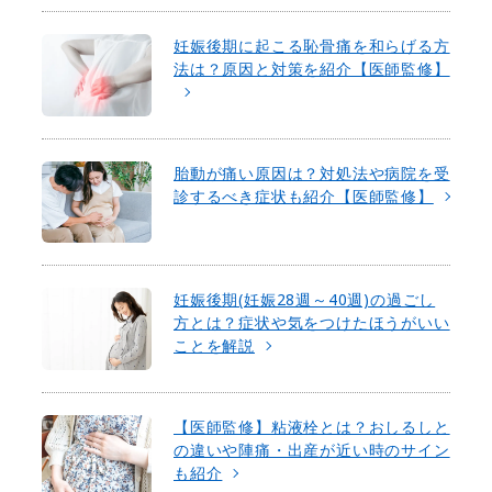
妊娠後期に起こる恥骨痛を和らげる方
法は？原因と対策を紹介【医師監修】
胎動が痛い原因は？対処法や病院を受
診するべき症状も紹介【医師監修】
妊娠後期(妊娠28週～40週)の過ごし
方とは？症状や気をつけたほうがいい
ことを解説
【医師監修】粘液栓とは？おしるしと
の違いや陣痛・出産が近い時のサイン
も紹介