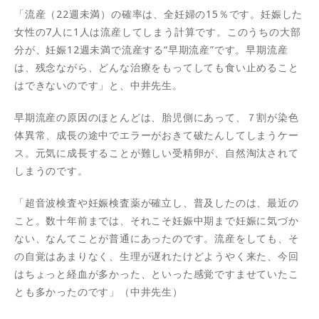
「流産（22週未満）の確率は、全妊婦の15％です。妊娠した
女性の7人に1人は流産してしまう計算です。このうちの大部
分が、妊娠12週未満で流産する“早期流産”です。早期流産
は、残念ながら、どんな治療をもってしても食い止めること
はできないのです」と、中井先生。
早期流産の原因のほとんどは、胎児側にあって、７割が染色
体異常、成長の途中でエラーがおきて破たんしてしまうケー
ス。元気に成長することが難しい受精卵が、自然淘汰されて
しまうのです。
「超音波検査や妊娠検査薬が確立し、普及したのは、最近の
こと。数十年前までは、それこそ妊娠中期まで妊娠に気づか
ない、なんてことが普通にあったのです。流産をしても、そ
の自覚はあまりなく、生理が遅れたけどようやく来た、今回
はちょっと経血が多かった、といった感覚ですませていたこ
とも多かったのです」（中井先生）