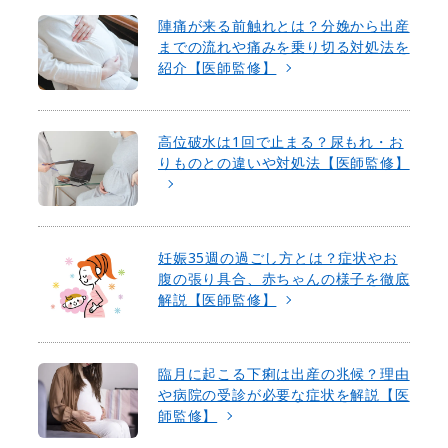
陣痛が来る前触れとは？分娩から出産
までの流れや痛みを乗り切る対処法を
紹介【医師監修】
高位破水は1回で止まる？尿もれ・お
りものとの違いや対処法【医師監修】
妊娠35週の過ごし方とは？症状やお
腹の張り具合、赤ちゃんの様子を徹底
解説【医師監修】
臨月に起こる下痢は出産の兆候？理由
や病院の受診が必要な症状を解説【医
師監修】