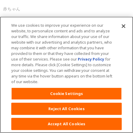
赤ちゃん
おむつはずれ・トイレトレーニング
We use cookies to improve your experience on our
website, to personalize content and ads and to analyze
紙おむつ
our traffic. We share information about your use of our
website with our advertising and analytics partners, who
お風呂
may combine it with other information that you have
provided to them or that they have collected from your
授乳
use of their services. Please see our
Privacy Policy
for
more details. Please click [Cookie Settings] to customize
出産
your cookie settings. You can withdraw your consent at
any time via the hover button appears on the bottom left
陣痛
of our website.
体の変化
Cookie Settings
その他
Reject All Cookies
Accept All Cookies