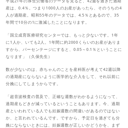
平成21年の厚生労働省のデータを見ると、42週を過ぎた過期
産は、0.4％。つまり1000人のお産があったら、そのうちの4
人が過期産。昭和55年のデータでは、4.5％とあるので、35
年間で10分の1に激減したことになります。
「国立成育医療研究センターでは、もっと少ないです。1年
に1人か、いても2人。1年間に約2000くらいのお産がありま
すから、パーセンテージにすると、0.05～0.1％ということに
なります」（久保先生）
数が少ないのは、赤ちゃんのことを産科医が考えて42週以降
の過期産にならないように医学的な介入をして、それ以前に
分娩にしてしまうからです。
「超音波検査の普及で、正確な週数がわかるようになって、
過期産もどきが減っているということもあります。今、過期
産といわれている人でも妊娠週数の間違いがあるのではない
か、と言われているんです。ですから、予定日を過ぎても分
娩にならないときには、妊娠週数が正しいかどうかを、まず