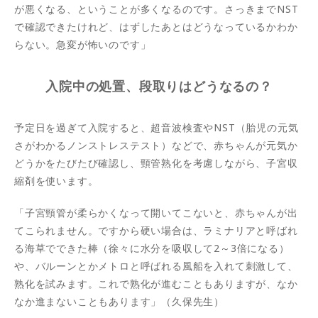
が悪くなる、ということが多くなるのです。さっきまでNST
で確認できたけれど、はずしたあとはどうなっているかわか
らない。急変が怖いのです」
入院中の処置、段取りはどうなるの？
予定日を過ぎて入院すると、超音波検査やNST（胎児の元気
さがわかるノンストレステスト）などで、赤ちゃんが元気か
どうかをたびたび確認し、頸管熟化を考慮しながら、子宮収
縮剤を使います。
「子宮頸管が柔らかくなって開いてこないと、赤ちゃんが出
てこられません。ですから硬い場合は、ラミナリアと呼ばれ
る海草でできた棒（徐々に水分を吸収して2～3倍になる）
や、バルーンとかメトロと呼ばれる風船を入れて刺激して、
熟化を試みます。これで熟化が進むこともありますが、なか
なか進まないこともあります」（久保先生）