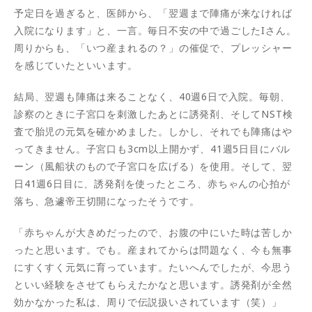
予定日を過ぎると、医師から、「翌週まで陣痛が来なければ
入院になります」と、一言。毎日不安の中で過ごしたIさん。
周りからも、「いつ産まれるの？」の催促で、プレッシャー
を感じていたといいます。
結局、翌週も陣痛は来ることなく、40週6日で入院。毎朝、
診察のときに子宮口を刺激したあとに誘発剤、そしてNST検
査で胎児の元気を確かめました。しかし、それでも陣痛はや
ってきません。子宮口も3cm以上開かず、41週5日目にバル
ーン（風船状のもので子宮口を広げる）を使用。そして、翌
日41週6日目に、誘発剤を使ったところ、赤ちゃんの心拍が
落ち、急遽帝王切開になったそうです。
「赤ちゃんが大きめだったので、お腹の中にいた時は苦しか
ったと思います。でも。産まれてからは問題なく、今も無事
にすくすく元気に育っています。たいへんでしたが、今思う
といい経験をさせてもらえたかなと思います。誘発剤が全然
効かなかった私は、周りで伝説扱いされています（笑）」