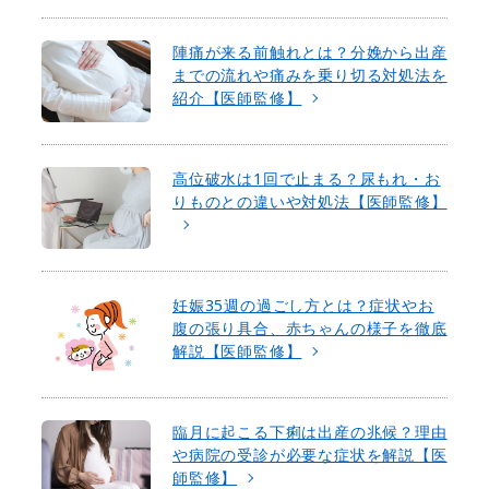
陣痛が来る前触れとは？分娩から出産
までの流れや痛みを乗り切る対処法を
紹介【医師監修】
高位破水は1回で止まる？尿もれ・お
りものとの違いや対処法【医師監修】
妊娠35週の過ごし方とは？症状やお
腹の張り具合、赤ちゃんの様子を徹底
解説【医師監修】
臨月に起こる下痢は出産の兆候？理由
や病院の受診が必要な症状を解説【医
師監修】