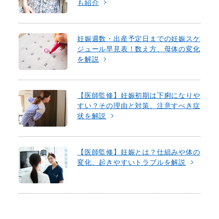
も紹介
妊娠週数・出産予定日までの妊娠スケ
ジュール早見表！数え方、母体の変化
を解説
【医師監修】妊娠初期は下痢になりや
すい？その理由と対策、注意すべき症
状を解説
【医師監修】妊娠とは？仕組みや体の
変化、起きやすいトラブルを解説