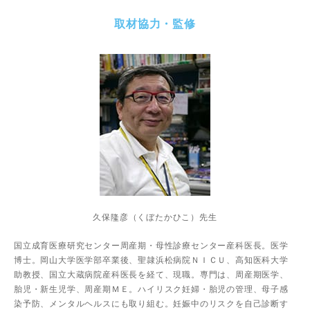
取材協力・監修
久保隆彦（くぼたかひこ）先生
国立成育医療研究センター周産期・母性診療センター産科医長。医学
博士。岡山大学医学部卒業後、聖隷浜松病院ＮＩＣＵ、高知医科大学
助教授、国立大蔵病院産科医長を経て、現職。専門は、周産期医学、
胎児・新生児学、周産期ＭＥ。ハイリスク妊婦・胎児の管理、母子感
染予防、メンタルヘルスにも取り組む。妊娠中のリスクを自己診断す