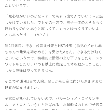
たといいます。
「居心地がいいのかな～？ でももう出てきていいよ～と話
しかけていました。でもその一方で、母子一体のときももう
終わりなのかと思うと寂しくて、もっとゆっくりでいいよ、
とも思ったり…」（Aさん）
週2回病院に行き、超音波検査とNST検査（胎児心拍から赤
ちゃんの元気を確かめる）を受けたAさん。できるだけ動く
といいというので、積極的に階段の上り下りをしたり、スク
ワットをしたり、いつも以上に意識して体を動かしました。
しかし陣痛はやってきません。
そこで41週4日目で入院。翌日から出産に向けたさまざまな
処置が始まりました。
子宮口が熟化していないので、バルーン（メトロイリンテ
ル、メトロともいう）と呼ばれる、水風船状のもので子宮口