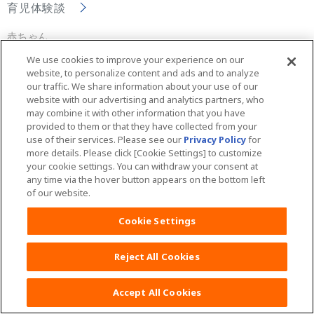
育児体験談
赤ちゃん
We use cookies to improve your experience on our
おむつはずれ・トイレトレーニング
website, to personalize content and ads and to analyze
our traffic. We share information about your use of our
紙おむつ
website with our advertising and analytics partners, who
may combine it with other information that you have
お風呂
provided to them or that they have collected from your
use of their services. Please see our
Privacy Policy
for
授乳
more details. Please click [Cookie Settings] to customize
your cookie settings. You can withdraw your consent at
出産
any time via the hover button appears on the bottom left
of our website.
陣痛
Cookie Settings
体の変化
その他
Reject All Cookies
Accept All Cookies