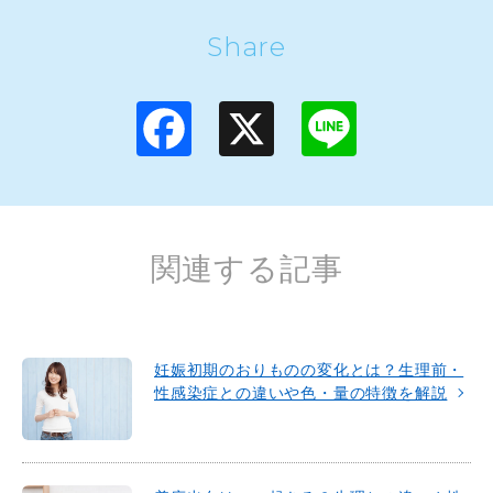
Share
F
X
L
a
i
c
n
e
e
b
o
o
k
関連する記事
妊娠初期のおりものの変化とは？生理前・
性感染症との違いや色・量の特徴を解説