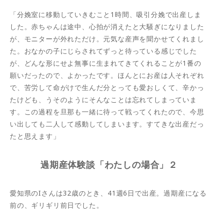
「分娩室に移動していきむこと1時間、吸引分娩で出産しま
した。赤ちゃんは途中、心拍が消えたと大騒ぎになりました
が、モニターが外れただけ。元気な産声を聞かせてくれまし
た。おなかの子にじらされてずっと待っている感じでした
が、どんな形にせよ無事に生まれてきてくれることが1番の
願いだったので、よかったです。ほんとにお産は人それぞれ
で、苦労して命がけで生んだ分とっても愛おしくて、辛かっ
たけども、うそのようにそんなことは忘れてしまっていま
す。この過程を旦那も一緒に待って戦ってくれたので、今思
い出しても二人して感動してしまいます。すてきな出産だっ
たと思えます」
過期産体験談「わたしの場合」２
愛知県のIさんは32歳のとき、41週6日で出産。過期産になる
前の、ギリギリ前日でした。