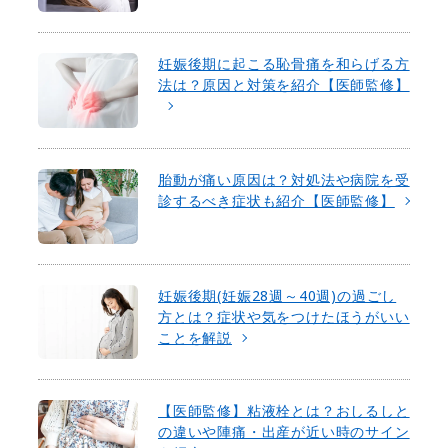
妊娠後期に起こる恥骨痛を和らげる方
法は？原因と対策を紹介【医師監修】
胎動が痛い原因は？対処法や病院を受
診するべき症状も紹介【医師監修】
妊娠後期(妊娠28週～40週)の過ごし
方とは？症状や気をつけたほうがいい
ことを解説
【医師監修】粘液栓とは？おしるしと
の違いや陣痛・出産が近い時のサイン