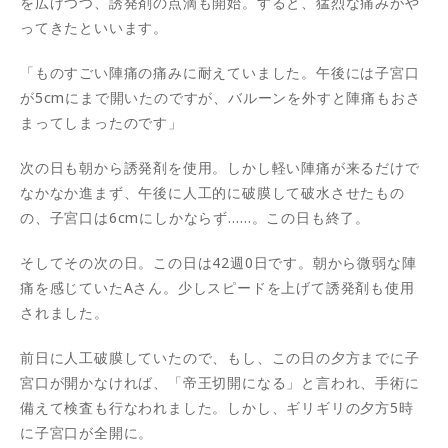
を広げつつ、誘発剤の点滴も開始。すると、猛烈な痛みがや
ってきたといいます。
「ものすごい陣痛の痛みに耐えていました。午後には子宮口
が5cmにまで開いたのですが、バルーンを外すと陣痛もおさ
まってしまったのです」
次の日も朝から誘発剤を使用。しかし軽い陣痛が来るだけで
なかなか進まず、午後に人工的に破膜して破水させたもの
の、子宮口は6cmにしかならず……。この日も終了。
そしてその次の日。この日は42週0日です。朝から微弱な陣
痛を感じていたAさん。少しスピードを上げて誘発剤も使用
されました。
前日に人工破膜していたので、もし、この日の夕方までに子
宮口が開かなければ、「帝王切開になる」と言われ、手術に
備えて検査も行なわれました。しかし、ギリギリの夕方5時
に子宮口が全開に。