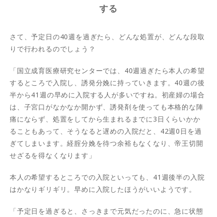
する
さて、予定日の40週を過ぎたら、どんな処置が、どんな段取
りで行われるのでしょう？
「国立成育医療研究センターでは、40週過ぎたら本人の希望
するところで入院し、誘発分娩に持っていきます。40週の後
半から41週の早めに入院する人が多いですね。初産婦の場合
は、子宮口がなかなか開かず、誘発剤を使っても本格的な陣
痛にならず、処置をしてから生まれるまでに3日くらいかか
ることもあって、そうなると遅めの入院だと、42週0日を過
ぎてしまいます。経腟分娩を待つ余裕もなくなり、帝王切開
せざるを得なくなります」
本人の希望するところでの入院といっても、41週後半の入院
はかなりギリギリ。早めに入院したほうがいいようです。
「予定日を過ぎると、さっきまで元気だったのに、急に状態