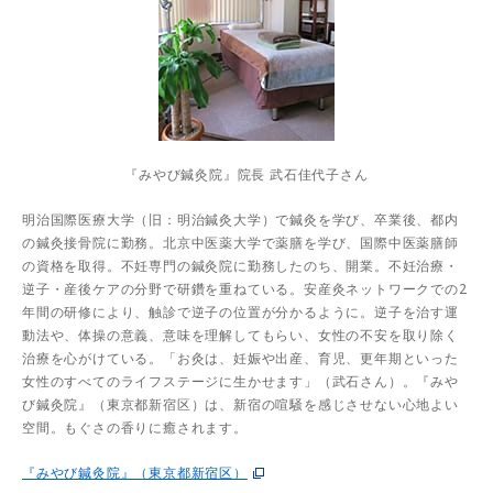
『みやび鍼灸院』院長 武石佳代子さん
明治国際医療大学（旧：明治鍼灸大学）で鍼灸を学び、卒業後、都内
の鍼灸接骨院に勤務。北京中医薬大学で薬膳を学び、国際中医薬膳師
の資格を取得。不妊専門の鍼灸院に勤務したのち、開業。不妊治療・
逆子・産後ケアの分野で研鑽を重ねている。安産灸ネットワークでの2
年間の研修により、触診で逆子の位置が分かるように。逆子を治す運
動法や、体操の意義、意味を理解してもらい、女性の不安を取り除く
治療を心がけている。「お灸は、妊娠や出産、育児、更年期といった
女性のすべてのライフステージに生かせます」（武石さん）。『みや
び鍼灸院』（東京都新宿区）は、新宿の喧騒を感じさせない心地よい
空間。もぐさの香りに癒されます。
『みやび鍼灸院』（東京都新宿区）