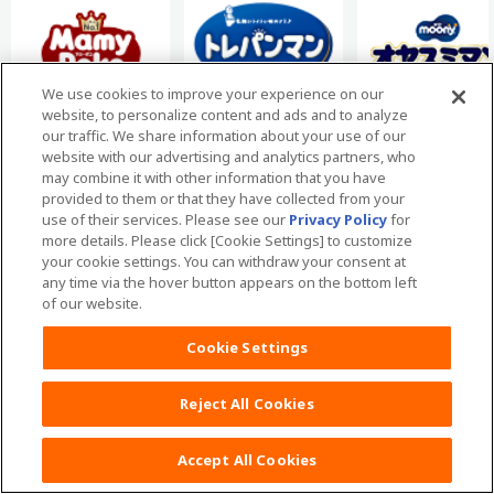
We use cookies to improve your experience on our
website, to personalize content and ads and to analyze
our traffic. We share information about your use of our
website with our advertising and analytics partners, who
may combine it with other information that you have
最新情報を配信中
provided to them or that they have collected from your
moony公式SNS
use of their services. Please see our
Privacy Policy
for
more details. Please click [Cookie Settings] to customize
your cookie settings. You can withdraw your consent at
any time via the hover button appears on the bottom left
of our website.
Cookie Settings
おむつのムーニー TOP
育児お役立ち情報
妊婦さん向け記事
妊娠
Reject All Cookies
妊娠中のトラブル・症状
「つわり、なんとかしてぇ～！」その１
Accept All Cookies
商品一覧