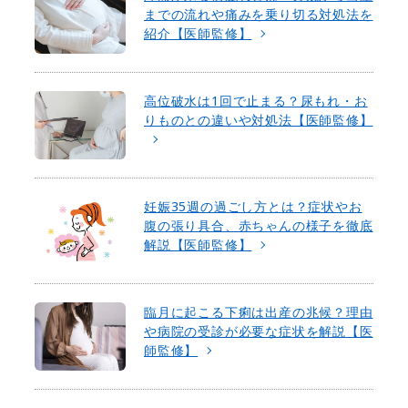
までの流れや痛みを乗り切る対処法を
紹介【医師監修】
高位破水は1回で止まる？尿もれ・お
りものとの違いや対処法【医師監修】
妊娠35週の過ごし方とは？症状やお
腹の張り具合、赤ちゃんの様子を徹底
解説【医師監修】
臨月に起こる下痢は出産の兆候？理由
や病院の受診が必要な症状を解説【医
師監修】