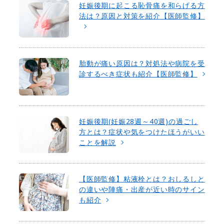
妊娠後期に起こる恥骨痛を和らげる方
法は？原因と対策を紹介【医師監修】
胎動が痛い原因は？対処法や病院を受
診するべき症状も紹介【医師監修】
妊娠後期(妊娠28週～40週)の過ごし
方とは？症状や気をつけたほうがいい
ことを解説
【医師監修】粘液栓とは？おしるしと
の違いや陣痛・出産が近い時のサイン
も紹介