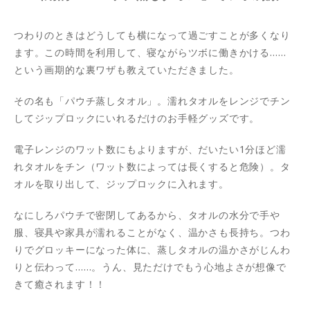
つわりのときはどうしても横になって過ごすことが多くなり
ます。この時間を利用して、寝ながらツボに働きかける……
という画期的な裏ワザも教えていただきました。
その名も「パウチ蒸しタオル」。濡れタオルをレンジでチン
してジップロックにいれるだけのお手軽グッズです。
電子レンジのワット数にもよりますが、だいたい1分ほど濡
れタオルをチン（ワット数によっては長くすると危険）。タ
オルを取り出して、ジップロックに入れます。
なにしろパウチで密閉してあるから、タオルの水分で手や
服、寝具や家具が濡れることがなく、温かさも長持ち。つわ
りでグロッキーになった体に、蒸しタオルの温かさがじんわ
りと伝わって……。うん、見ただけでもう心地よさが想像で
きて癒されます！！