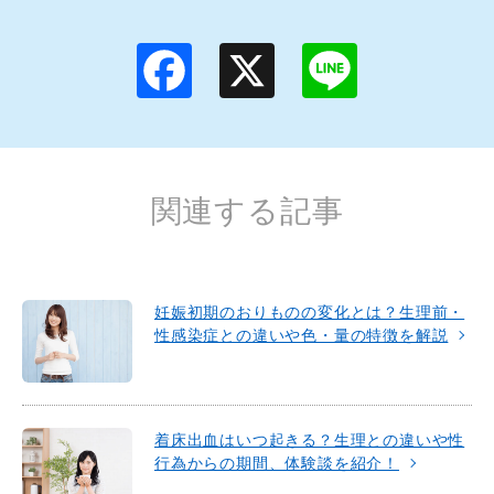
F
X
L
a
i
c
n
e
e
b
o
o
k
関連する記事
妊娠初期のおりものの変化とは？生理前・
性感染症との違いや色・量の特徴を解説
着床出血はいつ起きる？生理との違いや性
行為からの期間、体験談を紹介！