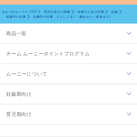
おむつのムーニー TOP
育児お役立ち情報
妊婦さん向け記事
妊娠
妊娠中の仕事
妊娠中の仕事、どうしてる？（働きかた～産休まで）
商品一覧
商品ラインナップトップ
チーム ムーニーポイントプログラム
ムーニー低刺激であんしん
チーム ムーニーポイントプログラムトップ
ムーニー（テープ）
ムーニーについて
チーム ムーニーポイントプログラムアプリ
ムーニーマン（パンツ）
ムーニーについてトップ
ムーニーポイントについて
妊娠期向け
オヤスミマン
ムーニーの歴史
チーム ムーニーポイントプログラムサイト
妊娠期向けトップ
トレパンマン
ムーニーちゃんのひみつ
育児期向け
プレゼントキャンペーン
初めて妊娠した方へ
おしりふき＆手口ふき
ムーニーの思い
育児期向けトップ
妊婦さん向け記事
おしりキレイシャワー
アプリ紹介