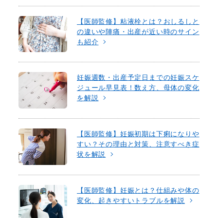
【医師監修】粘液栓とは？おしるしと
の違いや陣痛・出産が近い時のサイン
も紹介
妊娠週数・出産予定日までの妊娠スケ
ジュール早見表！数え方、母体の変化
を解説
【医師監修】妊娠初期は下痢になりや
すい？その理由と対策、注意すべき症
状を解説
【医師監修】妊娠とは？仕組みや体の
変化、起きやすいトラブルを解説