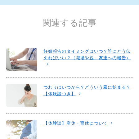
o
o
k
関連する記事
妊娠報告のタイミングはいつ？誰にどう伝
えればいい？（職場や親、友達への報告）
つわりはいつから？どういう風に始まる？
【体験談つき】
【体験談】産休・育休について