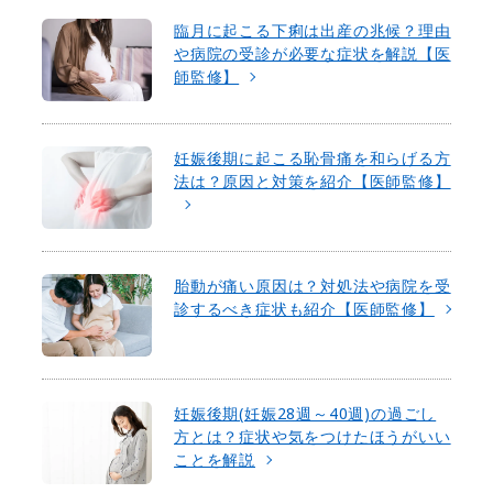
臨月に起こる下痢は出産の兆候？理由
や病院の受診が必要な症状を解説【医
師監修】
妊娠後期に起こる恥骨痛を和らげる方
法は？原因と対策を紹介【医師監修】
胎動が痛い原因は？対処法や病院を受
診するべき症状も紹介【医師監修】
妊娠後期(妊娠28週～40週)の過ごし
方とは？症状や気をつけたほうがいい
ことを解説