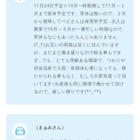
11月24日予定☆10月一杯勤務して11月～１
月まで産休予定です。育休は無いので、２月
から復帰してベビさんは保育所予定…主人は
農業で10月～５月が一番忙しい時期なので、
育休もなにもあったもんじゃありません
(T_T)お互いの両親は近くに住んでいます
が、まだまだ働き盛りなので頼る事もでき
ず…でも、とても理解ある職場で、つわりや
切迫流産で入院・長期休む事になっても、煙
たがられる事もなく、むしろ大変気遣って頂
いてます♪出産後も同じ職場で働かせて頂け
るので、嬉しい限りです(*^_^*)
（まぁみさん）