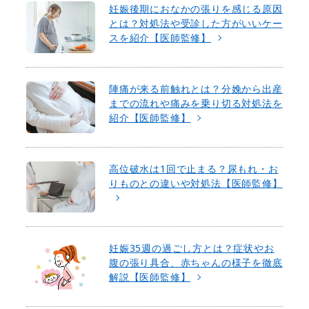
妊娠後期におなかの張りを感じる原因
とは？対処法や受診した方がいいケー
スを紹介【医師監修】
陣痛が来る前触れとは？分娩から出産
までの流れや痛みを乗り切る対処法を
紹介【医師監修】
高位破水は1回で止まる？尿もれ・お
りものとの違いや対処法【医師監修】
妊娠35週の過ごし方とは？症状やお
腹の張り具合、赤ちゃんの様子を徹底
解説【医師監修】