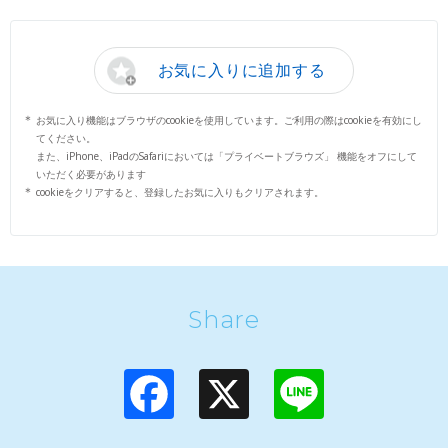
お気に入りに追加する
お気に入り機能はブラウザのcookieを使用しています。ご利用の際はcookieを有効にし
てください。
また、iPhone、iPadのSafariにおいては「プライベートブラウズ」 機能をオフにして
いただく必要があります
cookieをクリアすると、登録したお気に入りもクリアされます。
Share
F
X
L
a
i
c
n
e
e
b