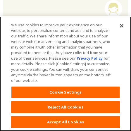
奈良県：奈良県、あさみ
We use cookies to improve your experience on our
website, to personalize content and ads and to analyze
ワンオペ育児になりそうな方に読んでいただきた
our traffic. We share information about your use of our
website with our advertising and analytics partners, who
いです。産むまでに甘え上手になりましょう。私
may combine it with other information that you have
は実母と死別しているので、里帰りはできません
provided to them or that they have collected from your
use of their services. Please see our
Privacy Policy
for
でした。義父母は県外に住んでおり、「実家だと
more details. Please click [Cookie Settings] to customize
思って里帰り出産していいよ」と言ってくれまし
your cookie settings. You can withdraw your consent at
any time via the hover button appears on the bottom left
た。しかし、当時は遠慮があったこと、地元の産
of our website.
婦人科で出産したい気持ちがあったので、夫と二
Cookie Settings
人でアパートで育てていくと決めました。
実際出産したあと、考えていた以上に身体のダメ
Reject All Cookies
ージが大きく、よぼよぼでした。2時間おきに母
乳を与える合間に、着替えを病院の屋上の洗濯機
Accept All Cookies
で洗って干していました。そんな人は他にいませ