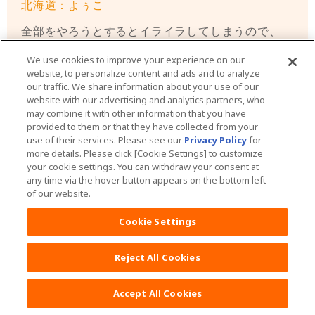
北海道：よぅこ
全部をやろうとするとイライラしてしまうので、
赤ちゃんに合わせよう！って、家事などを後回し
We use cookies to improve your experience on our
にして諦めています笑。
website, to personalize content and ads and to analyze
our traffic. We share information about your use of our
website with our advertising and analytics partners, who
may combine it with other information that you have
provided to them or that they have collected from your
use of their services. Please see our
Privacy Policy
for
more details. Please click [Cookie Settings] to customize
your cookie settings. You can withdraw your consent at
any time via the hover button appears on the bottom left
愛媛県：ゆぅゆぅ
of our website.
１人目の時は夜泣きがひどく、隣近所に迷惑かか
Cookie Settings
るといけないと思い、主人がいるときは車でドラ
イブして寝かせていました。昼間子どもを寝かし
Reject All Cookies
つけてやっと時間がとれると思ったら起きてしま
い、ずっと抱っこしていないと寝てくれない時期
Accept All Cookies
もあり、実母や義母に3時間ほど預けて、友達と