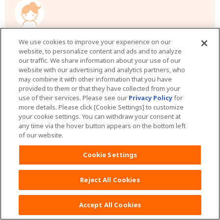
福岡県：りえ
We use cookies to improve your experience on our
website, to personalize content and ads and to analyze
やっぱり体力的もですが、精神的にもとても不安
our traffic. We share information about your use of our
website with our advertising and analytics partners, who
になります。実の母だとお互いに遠慮がないの
may combine it with other information that you have
で、育児について言い合って喧嘩になって、すご
provided to them or that they have collected from your
use of their services. Please see our
Privacy Policy
for
くイライラしたのを覚えています。そういう面で
more details. Please click [Cookie Settings] to customize
も、第三者のフォローがあると助かるなと思いま
your cookie settings. You can withdraw your consent at
any time via the hover button appears on the bottom left
す。
of our website.
Cookie Settings
Reject All Cookies
Accept All Cookies
東京都：どどかっか