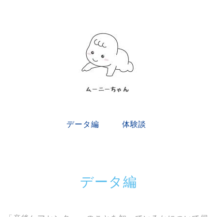
データ編
体験談
データ編