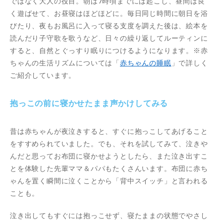
ではなく大人の役目。朝は7時頃までには起こし、昼間は良
く遊ばせて、お昼寝はほどほどに。毎日同じ時間に朝日を浴
びたり、夜もお風呂に入って寝る支度を調えた後は、絵本を
読んだり子守歌を歌うなど、日々の繰り返してルーティンに
すると、自然とぐっすり眠りにつけるようになります。※赤
ちゃんの生活リズムについては「
赤ちゃんの睡眠
」で詳しく
ご紹介しています。
抱っこの前に寝かせたまま声かけしてみる
昔は赤ちゃんが夜泣きすると、すぐに抱っこしてあげること
をすすめられていました。でも、それを試してみて、泣きや
んだと思ってお布団に寝かせようとしたら、また泣き出すこ
とを体験した先輩ママ＆パパもたくさんいます。布団に赤ち
ゃんを置く瞬間に泣くことから「背中スイッチ」と言われる
ことも。
泣き出してもすぐには抱っこせず、寝たままの状態でやさし