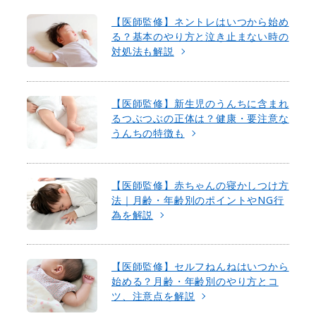
【医師監修】ネントレはいつから始め
る？基本のやり方と泣き止まない時の
対処法も解説
【医師監修】新生児のうんちに含まれ
るつぶつぶの正体は？健康・要注意な
うんちの特徴も
【医師監修】赤ちゃんの寝かしつけ方
法｜月齢・年齢別のポイントやNG行
為を解説
【医師監修】セルフねんねはいつから
始める？月齢・年齢別のやり方とコ
ツ、注意点を解説