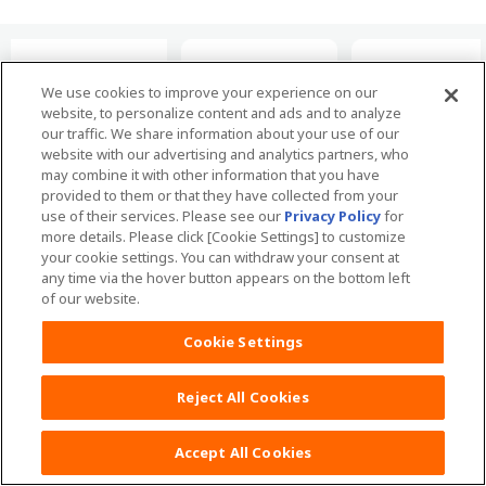
We use cookies to improve your experience on our
website, to personalize content and ads and to analyze
our traffic. We share information about your use of our
website with our advertising and analytics partners, who
may combine it with other information that you have
provided to them or that they have collected from your
use of their services. Please see our
Privacy Policy
for
more details. Please click [Cookie Settings] to customize
最新情報を配信中
your cookie settings. You can withdraw your consent at
any time via the hover button appears on the bottom left
moony公式SNS
of our website.
Cookie Settings
Reject All Cookies
Accept All Cookies
おむつのムーニー TOP
育児お役立ち情報
子育て向け記事
子育て・育児
ねんね