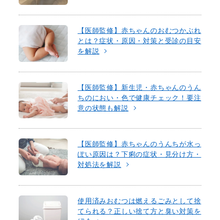
【医師監修】赤ちゃんのおむつかぶれ
とは？症状・原因・対策と受診の目安
を解説
【医師監修】新生児・赤ちゃんのうん
ちのにおい・色で健康チェック！要注
意の状態も解説
【医師監修】赤ちゃんのうんちが水っ
ぽい原因は？下痢の症状・見分け方・
対処法を解説
使用済みおむつは燃えるごみとして捨
てられる？正しい捨て方と臭い対策を