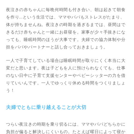
夜泣きの赤ちゃんに毎晩何時間も付き合い、朝は起きて朝食
を作り…という生活では、ママやパパもストレスがたまり、
体が持ちませんね。夜泣きの時期を過ぎるまでは、昼間はで
きるだけ赤ちゃんと一緒にお昼寝を。家事が少々手抜きにな
っても、睡眠時間のほうが大事です。夫婦での協力体制や分
担をパパやパートナーと話し合っておきましょう。
一人で子育てしている場合は睡眠時間が取りにくく本当に大
変だと思います。夜は子どもを人に預けられなくても、仕事
のない日中に子育て支援センターやベビーシッターの力を借
りていいんです。一人でゆっくり休める時間をつくりましょ
う！
夫婦でともに乗り越えることが大切
つらい夜泣きの時期を乗り切るには、ママやパパどちらかに
負担が偏ると解決しにくいもの。たとえば曜日によって寝か