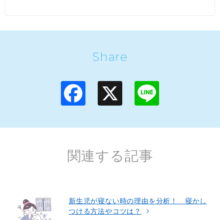
Share
F
X
L
a
i
c
n
e
e
b
o
o
k
関連する記事
新生児が寝ない時の理由を分析！ 寝かし
つける方法やコツは？