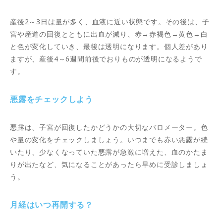
産後2～3日は量が多く、血液に近い状態です。その後は、子
宮や産道の回復とともに出血が減り、赤→赤褐色→黄色→白
と色が変化していき、最後は透明になります。個人差があり
ますが、産後4～6週間前後でおりものが透明になるようで
す。
悪露をチェックしよう
悪露は、子宮が回復したかどうかの大切なバロメーター。色
や量の変化をチェックしましょう。いつまでも赤い悪露が続
いたり、少なくなっていた悪露が急激に増えた、血のかたま
りが出たなど、気になることがあったら早めに受診しましょ
う。
月経はいつ再開する？