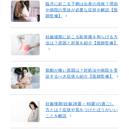
臨月に起こる下痢は出産の兆候？理由
や病院の受診が必要な症状を解説【医
師監修】
妊娠後期に起こる恥骨痛を和らげる方
法は？原因と対策を紹介【医師監修】
胎動が痛い原因は？対処法や病院を受
診するべき症状も紹介【医師監修】
妊娠後期(妊娠28週～40週)の過ごし
方とは？症状や気をつけたほうがいい
ことを解説