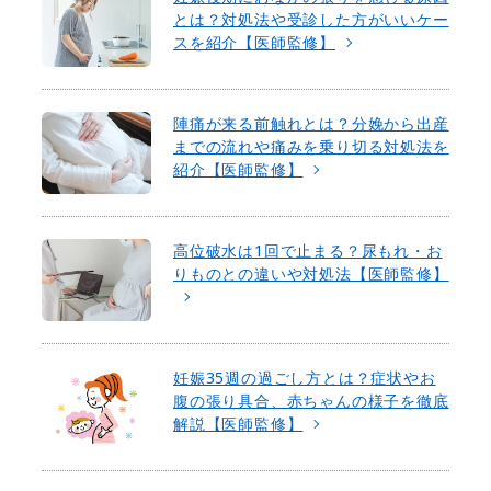
とは？対処法や受診した方がいいケー
スを紹介【医師監修】
陣痛が来る前触れとは？分娩から出産
までの流れや痛みを乗り切る対処法を
紹介【医師監修】
高位破水は1回で止まる？尿もれ・お
りものとの違いや対処法【医師監修】
妊娠35週の過ごし方とは？症状やお
腹の張り具合、赤ちゃんの様子を徹底
解説【医師監修】