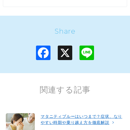
Share
F
X
L
a
i
c
n
e
e
b
o
o
k
関連する記事
マタニティブルーはいつまで？症状、なり
やすい時期や乗り越え方を徹底解説