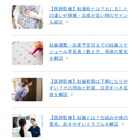
【医師監修】粘液栓とは？おしるしと
の違いや陣痛・出産が近い時のサイン
も紹介
妊娠週数・出産予定日までの妊娠スケ
ジュール早見表！数え方、母体の変化
を解説
【医師監修】妊娠初期は下痢になりや
すい？その理由と対策、注意すべき症
状を解説
【医師監修】妊娠とは？仕組みや体の
変化、起きやすいトラブルを解説