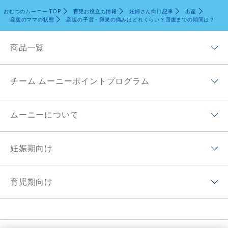
おむつのムーニー TOP
育児お役立ち情報
妊婦さん向け記事
出産
産後のママの状態
産後の子宮・卵巣の痛みはどれくらい？回復までの期間は？
商品一覧
商品ラインナップトップ
チーム ムーニーポイントプログラム
ムーニー低刺激であんしん
チーム ムーニーポイントプログラムトップ
ムーニー（テープ）
ムーニーについて
チーム ムーニーポイントプログラムアプリ
ムーニーマン（パンツ）
ムーニーについてトップ
ムーニーポイントについて
妊娠期向け
オヤスミマン
ムーニーの歴史
チーム ムーニーポイントプログラムサイト
妊娠期向けトップ
トレパンマン
ムーニーちゃんのひみつ
育児期向け
プレゼントキャンペーン
初めて妊娠した方へ
おしりふき＆手口ふき
ムーニーの思い
育児期向けトップ
妊婦さん向け記事
おしりキレイシャワー
アプリ紹介
育児体験談