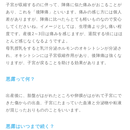
子宮が収縮するのに伴って、陣痛に似た痛みがおこることが
あり、これを「後陣痛」といいます。痛みの感じ方には個人
差がありますが、陣痛に比べたらとても軽いものなので安心
してくださいね。イメージとしては、生理痛より少し痛い程
度です。産後2～3日は痛みを感じますが、退院する頃にはほ
とんど感じなくなるようですよ。
母乳授乳をすると乳汁分泌ホルモンのオキシトシンが分泌さ
れ、オキシトシンには子宮収縮作用があり、後陣痛は強くな
りますが、子宮が戻ることを助ける効果があります。
悪露って何？
出産後に、胎盤がはがれたところや卵膜がはがれて子宮にで
きた傷からの出血、子宮にたまっていた血液と分泌物や粘液
が混じったおりもののことをいいます。
悪露はいつまで続く？