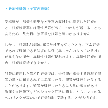
・異所性妊娠（子宮外妊娠）
受精卵が、卵管や卵巣など子宮内膜以外に着床した妊娠のこ
と。妊娠検査薬には陽性反応が出て、つわりが起こることも
あるため、見た目には正常な妊娠と違いがありません。
しかし、妊娠5週以降に超音波検査を受けたとき、正常妊娠
であれば確認できるはずの胎嚢（赤ちゃんの入っている袋）
が見えない場合、異所性妊娠が疑われます。異所性妊娠の場
合、妊娠は継続できません。
卵管に着床した異所性妊娠では、受精卵が成長する過程で卵
管の細さに耐えきれずに流産したり、卵管が破裂したりする
ことがあります。卵管が破裂したときは大量の出血があり、
激痛や血圧低下などのショック症状に陥ることも。ママの体
へのリスクが高いので妊娠5週に受診することが大切です。