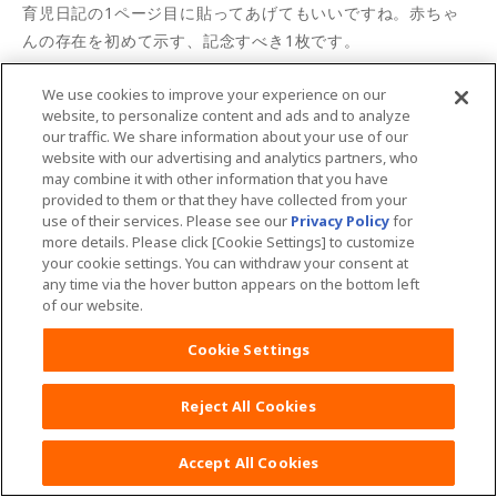
育児日記の1ページ目に貼ってあげてもいいですね。赤ちゃ
んの存在を初めて示す、記念すべき1枚です。
We use cookies to improve your experience on our
妊娠検査薬以外に妊娠の目安となる初期症状については詳し
website, to personalize content and ads and to analyze
くはこちら＞＞
our traffic. We share information about your use of our
website with our advertising and analytics partners, who
may combine it with other information that you have
provided to them or that they have collected from your
監修／井上レディースクリニック院長 井上裕子先生
use of their services. Please see our
Privacy Policy
for
more details. Please click [Cookie Settings] to customize
your cookie settings. You can withdraw your consent at
any time via the hover button appears on the bottom left
はじめてのおむつ交換もあんしんの「おし
of our website.
りガイド」をご存じですか？
Cookie Settings
Reject All Cookies
Accept All Cookies