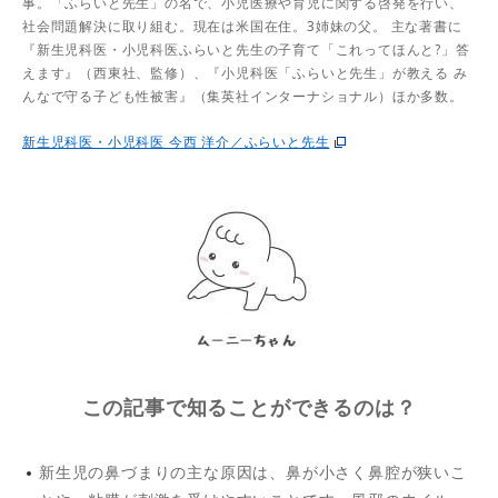
事。「ふらいと先生」の名で、小児医療や育児に関する啓発を行い、
社会問題解決に取り組む。現在は米国在住。3姉妹の父。 主な著書に
『新生児科医・小児科医ふらいと先生の子育て「これってほんと?」答
えます』（西東社、監修）、『小児科医「ふらいと先生」が教える み
んなで守る子ども性被害』（集英社インターナショナル）ほか多数。
新生児科医・小児科医 今西 洋介／ふらいと先生
この記事で知ることができるのは？
新生児の鼻づまりの主な原因は、鼻が小さく鼻腔が狭いこ