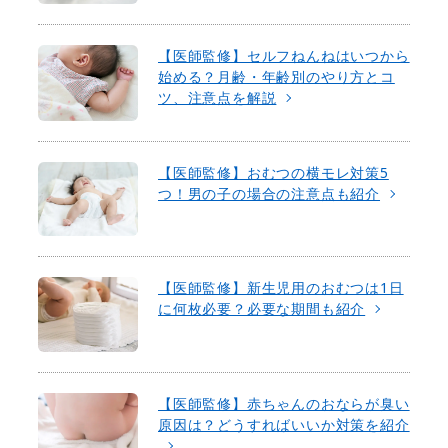
【医師監修】セルフねんねはいつから
始める？月齢・年齢別のやり方とコ
ツ、注意点を解説
【医師監修】おむつの横モレ対策5
つ！男の子の場合の注意点も紹介
【医師監修】新生児用のおむつは1日
に何枚必要？必要な期間も紹介
【医師監修】赤ちゃんのおならが臭い
原因は？どうすればいいか対策を紹介