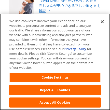
【医師監修】新生児の抱っこの仕方
赤ちゃんが安心できる正しい抱き方を
解説
We use cookies to improve your experience on our
website, to personalize content and ads and to analyze
our traffic. We share information about your use of our
website with our advertising and analytics partners, who
may combine it with other information that you have
provided to them or that they have collected from your
おすすめの商品
use of their services. Please see our
Privacy Policy
for
more details. Please click [Cookie Settings] to customize
your cookie settings. You can withdraw your consent at
any time via the hover button appears on the bottom left
of our website.
Cookie Settings
Reject All Cookies
Accept All Cookies