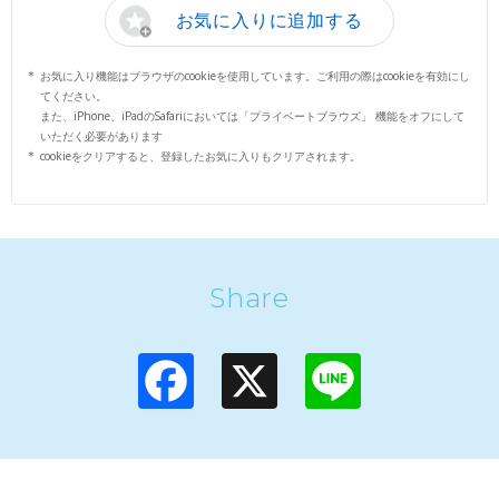
お気に入りに追加する
お気に入り機能はブラウザのcookieを使用しています。ご利用の際はcookieを有効にし
てください。
また、iPhone、iPadのSafariにおいては「プライベートブラウズ」 機能をオフにして
いただく必要があります
cookieをクリアすると、登録したお気に入りもクリアされます。
Share
F
X
L
a
i
c
n
e
e
b
o
o
k