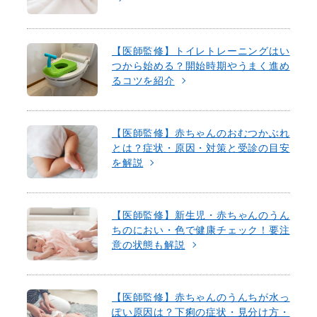
【医師監修】トイレトレーニングはい
つから始める？開始時期やうまく進め
るコツを紹介
【医師監修】赤ちゃんのおむつかぶれ
とは？症状・原因・対策と受診の目安
を解説
【医師監修】新生児・赤ちゃんのうん
ちのにおい・色で健康チェック！要注
意の状態も解説
【医師監修】赤ちゃんのうんちが水っ
ぽい原因は？下痢の症状・見分け方・