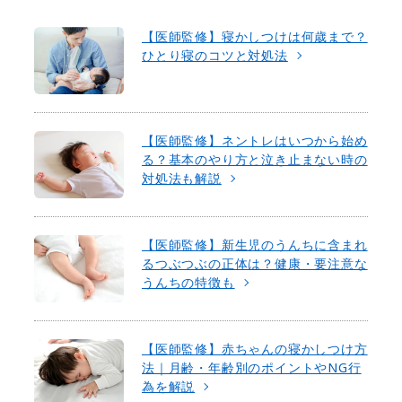
【医師監修】寝かしつけは何歳まで？
ひとり寝のコツと対処法
【医師監修】ネントレはいつから始め
る？基本のやり方と泣き止まない時の
対処法も解説
【医師監修】新生児のうんちに含まれ
るつぶつぶの正体は？健康・要注意な
うんちの特徴も
【医師監修】赤ちゃんの寝かしつけ方
法｜月齢・年齢別のポイントやNG行
為を解説