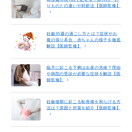
りものとの違いや対処法【医師監修】
妊娠35週の過ごし方とは？症状やお
腹の張り具合、赤ちゃんの様子を徹底
解説【医師監修】
臨月に起こる下痢は出産の兆候？理由
や病院の受診が必要な症状を解説【医
師監修】
妊娠後期に起こる恥骨痛を和らげる方
法は？原因と対策を紹介【医師監修】