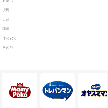
お風呂
授乳
出産
陣痛
体の変化
その他