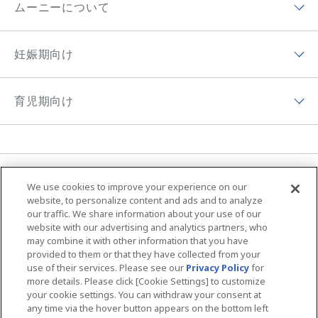
ムーニーについて
チーム ムーニーポイントプログラムアプリ
ムーニーマン（パンツ）
ムーニーについてトップ
ムーニーポイントについて
妊娠期向け
オヤスミマン
ムーニーの歴史
チーム ムーニーポイントプログラムサイト
妊娠期向けトップ
トレパンマン
ムーニーちゃんのひみつ
育児期向け
プレゼントキャンペーン
初めて妊娠した方へ
おしりふき＆手口ふき
ムーニーの思い
育児期向けトップ
妊婦さん向け記事
おしりキレイシャワー
アプリ紹介
育児体験談
育児体験談
お母さん向けケア商品
MOVIE & CM
ニュース
ムーニーの編集ポリシー
We use cookies to improve your experience on our
子育て向け記事
ムーニーちゃん学級
ムーニー 病産院用
サイトマップ
Global Website
website, to personalize content and ads and to analyze
our traffic. We share information about your use of our
夜間のおもらし大調査
ムーニーアプリのご案内
ムーニー寝具
website with our advertising and analytics partners, who
may combine it with other information that you have
ユニ・チャームHOME
お問い合わせ
おむつの選び方
provided to them or that they have collected from your
商品検索
use of their services. Please see our
Privacy Policy
for
ウェブサイト利用規約
プライバシーポリシー
more details. Please click [Cookie Settings] to customize
your cookie settings. You can withdraw your consent at
公式アカウント コミュニティガイドライ
障がいの表記について
any time via the hover button appears on the bottom left
ン