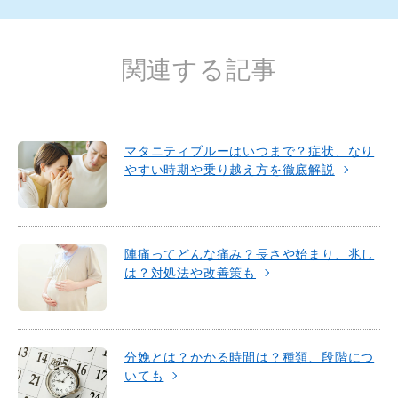
o
o
k
関連する記事
マタニティブルーはいつまで？症状、なり
やすい時期や乗り越え方を徹底解説
陣痛ってどんな痛み？長さや始まり、兆し
は？対処法や改善策も
分娩とは？かかる時間は？種類、段階につ
いても