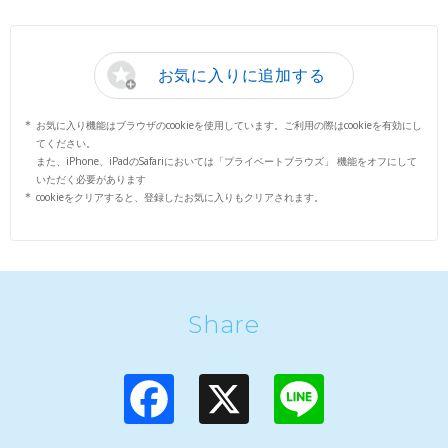
お気に入りに追加する
お気に入り機能はブラウザのcookieを使用しています。ご利用の際はcookieを有効にし
てください。
また、iPhone、iPadのSafariにおいては「プライベートブラウズ」 機能をオフにして
いただく必要があります
cookieをクリアすると、登録したお気に入りもクリアされます。
Share
F
X
L
a
i
c
n
e
e
b