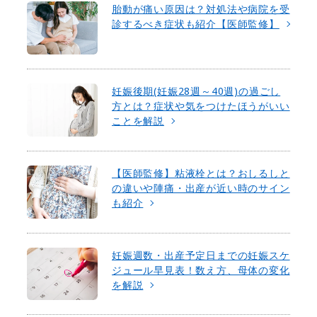
胎動が痛い原因は？対処法や病院を受
診するべき症状も紹介【医師監修】
妊娠後期(妊娠28週～40週)の過ごし
方とは？症状や気をつけたほうがいい
ことを解説
【医師監修】粘液栓とは？おしるしと
の違いや陣痛・出産が近い時のサイン
も紹介
妊娠週数・出産予定日までの妊娠スケ
ジュール早見表！数え方、母体の変化
を解説