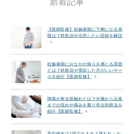
新着記事
【医師監修】妊娠後期に下痢になる原
因は？対処法や注意したい症状を解説
妊娠後期におなかの張りを感じる原因
とは？対処法や受診した方がいいケー
スを紹介【医師監修】
陣痛が来る前触れとは？分娩から出産
までの流れや痛みを乗り切る対処法を
紹介【医師監修】
高位破水は1回で止まる？尿もれ・お