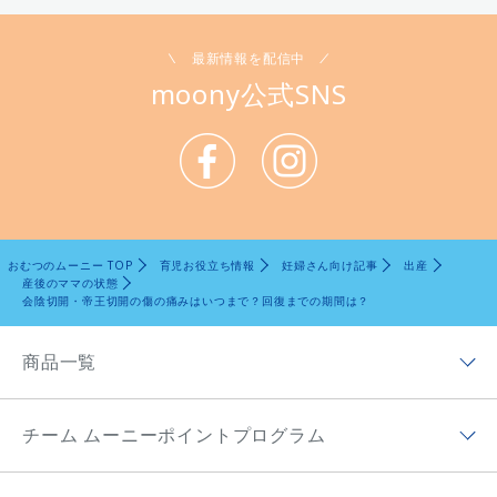
最新情報を配信中
moony公式SNS
おむつのムーニー TOP
育児お役立ち情報
妊婦さん向け記事
出産
産後のママの状態
会陰切開・帝王切開の傷の痛みはいつまで？回復までの期間は？
商品一覧
商品ラインナップトップ
チーム ムーニーポイントプログラム
ムーニー低刺激であんしん
チーム ムーニーポイントプログラムトップ
ムーニー（テープ）