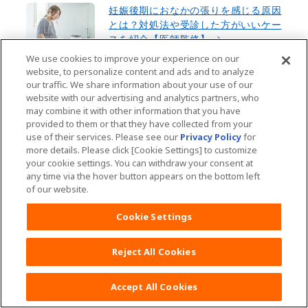
妊娠後期におなかの張りを感じる原因
とは？対処法や受診した方がいいケー
スを紹介【医師監修】
We use cookies to improve your experience on our
website, to personalize content and ads and to analyze
our traffic. We share information about your use of our
陣痛が来る前触れとは？分娩から出産
website with our advertising and analytics partners, who
までの流れや痛みを乗り切る対処法を
may combine it with other information that you have
紹介【医師監修】
provided to them or that they have collected from your
use of their services. Please see our
Privacy Policy
for
more details. Please click [Cookie Settings] to customize
your cookie settings. You can withdraw your consent at
高位破水は1回で止まる？尿もれ・お
any time via the hover button appears on the bottom left
りものとの違いや対処法【医師監修】
of our website.
Cookie Settings
妊娠35週の過ごし方とは？症状やお
Reject All Cookies
腹の張り具合、赤ちゃんの様子を徹底
解説【医師監修】
Accept All Cookies