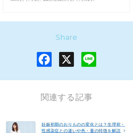
Share
F
X
L
a
i
c
n
e
e
b
o
o
k
関連する記事
妊娠初期のおりものの変化とは？生理前・
性感染症との違いや色・量の特徴を解説