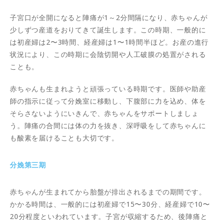
子宮口が全開になると陣痛が1～2分間隔になり、赤ちゃんが
少しずつ産道をおりてきて誕生します。この時期、一般的に
は初産婦は2〜3時間、経産婦は1〜1時間半ほど。お産の進行
状況により、この時期に会陰切開や人工破膜の処置がされる
ことも。
赤ちゃんも生まれようと頑張っている時期です。医師や助産
師の指示に従って分娩室に移動し、下腹部に力を込め、体を
そらさないようにいきんで、赤ちゃんをサポートしましょ
う。陣痛の合間には体の力を抜き、深呼吸をして赤ちゃんに
も酸素を届けることも大切です。
分娩第三期
赤ちゃんが生まれてから胎盤が排出されるまでの期間です。
かかる時間は、一般的には初産婦で15〜30分、経産婦で10〜
20分程度といわれています。子宮が収縮するため、後陣痛と