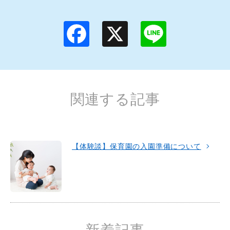
F
X
L
a
i
c
n
e
e
b
o
o
k
関連する記事
【体験談】保育園の入園準備について
新着記事