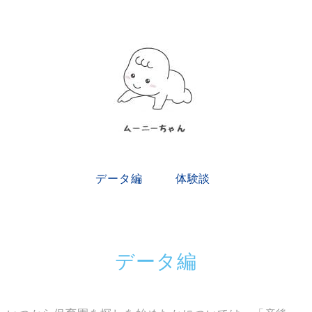
データ編
体験談
データ編