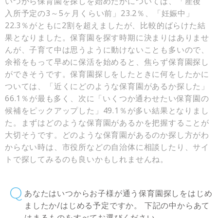
いつから保育園を探しを始めたかについては、「産後
入所予定の3～5ヶ月くらい前」23.2％、「妊娠中」
22.3％がともに2割を超えましたが、比較的ばらけた結
果となりました。保育園を探す時期に決まりはありませ
んが、子育て中は思うように動けないことも多いので、
余裕をもって早めに保活を始めると、焦らず保育園探し
ができそうです。保育園探しをしたときに何をしたかに
ついては、「近くにどのような保育園があるか探した」
66.1％が最も多く、次に「いくつか通わせたい保育園の
候補をピックアップした」49.1％が多い結果となりまし
た。まずはどのような保育園があるかを把握することが
大切そうです。どのような保育園があるのか探し方がわ
からない時は、市役所などの自治体に相談したり、サイ
トで探してみるのも良いかもしれませんね。
あなたはいつからお子様が通う保育園探しをはじめ
ましたか/はじめる予定ですか。 下記の中からあて
はまるものをすべてお選びください