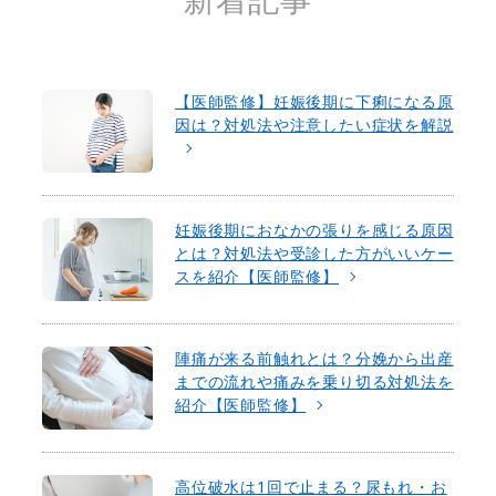
【医師監修】妊娠後期に下痢になる原
因は？対処法や注意したい症状を解説
妊娠後期におなかの張りを感じる原因
とは？対処法や受診した方がいいケー
スを紹介【医師監修】
陣痛が来る前触れとは？分娩から出産
までの流れや痛みを乗り切る対処法を
紹介【医師監修】
高位破水は1回で止まる？尿もれ・お