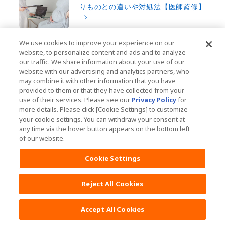
りものとの違いや対処法【医師監修】
We use cookies to improve your experience on our
website, to personalize content and ads and to analyze
妊娠35週の過ごし方とは？症状やお
our traffic. We share information about your use of our
腹の張り具合、赤ちゃんの様子を徹底
website with our advertising and analytics partners, who
解説【医師監修】
may combine it with other information that you have
provided to them or that they have collected from your
use of their services. Please see our
Privacy Policy
for
more details. Please click [Cookie Settings] to customize
臨月に起こる下痢は出産の兆候？理由
your cookie settings. You can withdraw your consent at
や病院の受診が必要な症状を解説【医
any time via the hover button appears on the bottom left
師監修】
of our website.
Cookie Settings
妊娠後期に起こる恥骨痛を和らげる方
法は？原因と対策を紹介【医師監修】
Reject All Cookies
Accept All Cookies