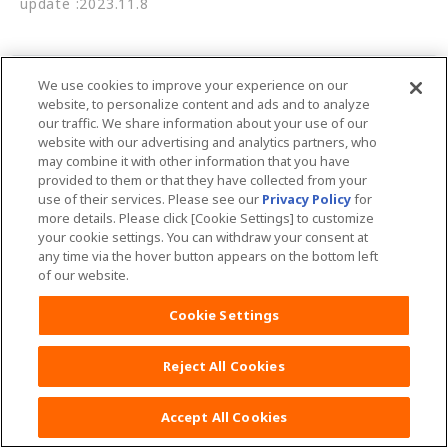
update :2023.11.8
We use cookies to improve your experience on our
お気に入りに追加する
website, to personalize content and ads and to analyze
our traffic. We share information about your use of our
website with our advertising and analytics partners, who
お気に入り機能はブラウザのcookieを使用しています。ご利用の際はcookieを有効にし
may combine it with other information that you have
てください。
provided to them or that they have collected from your
また、iPhone、iPadのSafariにおいては「プライベートブラウズ」 機能をオフにして
use of their services. Please see our
Privacy Policy
for
いただく必要があります
more details. Please click [Cookie Settings] to customize
cookieをクリアすると、登録したお気に入りもクリアされます。
your cookie settings. You can withdraw your consent at
any time via the hover button appears on the bottom left
of our website.
Cookie Settings
Share
Reject All Cookies
F
X
L
Accept All Cookies
a
i
c
n