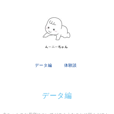
データ編
体験談
データ編