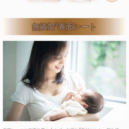
§
無添加
表面シート
§