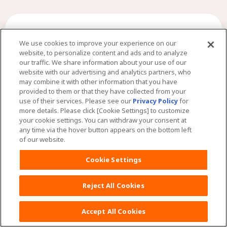
赤ちゃんのお肌のこと
We use cookies to improve your experience on our
website, to personalize content and ads and to analyze
our traffic. We share information about your use of our
website with our advertising and analytics partners, who
may combine it with other information that you have
provided to them or that they have collected from your
use of their services. Please see our
Privacy Policy
for
more details. Please click [Cookie Settings] to customize
your cookie settings. You can withdraw your consent at
any time via the hover button appears on the bottom left
of our website.
Cookie Settings
Reject All Cookies
Accept All Cookies
おむつかぶれの原因と対策！赤ちゃんの肛門やおし