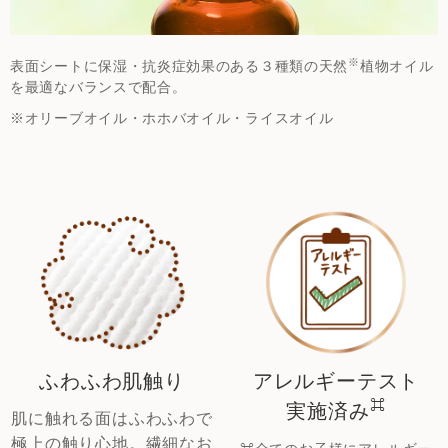
※
表面シートに保湿・抗炎症効果のある３種類の天然
植物オイル
を最適なバランスで配合。
※オリーブオイル・ホホバオイル・ライスオイル
ふわふわ肌触り
アレルギーテスト
⌘
実施済み
肌に触れる面はふわふわで
極上の触り心地。繊細なお