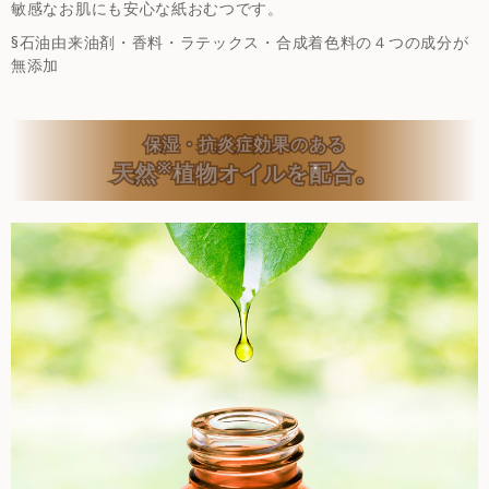
敏感なお肌にも安心な紙おむつです。
§石油由来油剤・香料・ラテックス・合成着色料の４つの成分が
無添加
保湿・抗炎症効果のある
※
天然
植物オイルを配合。