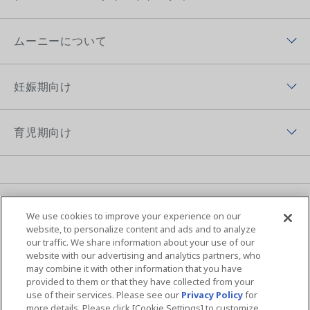
ムーニー低刺激であんしん
チーム ムーニーポイントプログラムトップ
ムーニー（テープ）
ムーニーについて
チーム ムーニーポイントプログラムアプリ
ムーニーマン（パンツ）
ムーニーについてトップ
ムーニーポイントについて
妊娠期向け
オヤスミマン
ムーニーの歴史
チーム ムーニーポイントプログラムサイト
妊娠期向けトップ
トレパンマン
ムーニーちゃんのひみつ
育児期向け
プレゼントキャンペーン
初めて妊娠した方へ
おしりふき＆手口ふき
ムーニーの思い
育児期向けトップ
妊婦さん向け記事
おしりキレイシャワー
アプリ紹介
育児体験談
育児体験談
お母さん向けケア商品
MOVIE & CM
ニュース
ムーニーの編集ポリシー
子育て向け記事
We use cookies to improve your experience on our
ムーニーちゃん学級
ムーニー 病産院用
サイトマップ
Global Website
website, to personalize content and ads and to analyze
our traffic. We share information about your use of our
夜間のおもらし大調査
ムーニーアプリのご案内
ムーニー寝具
website with our advertising and analytics partners, who
may combine it with other information that you have
ユニ・チャームHOME
お問い合わせ
おむつの選び方
provided to them or that they have collected from your
商品検索
use of their services. Please see our
Privacy Policy
for
ウェブサイト利用規約
プライバシーポリシー
more details. Please click [Cookie Settings] to customize