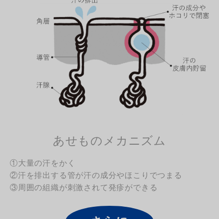
あせものメカニズム
①大量の汗をかく
②汗を排出する管が汗の成分やほこりでつまる
③周囲の組織が刺激されて発疹ができる