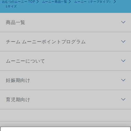
おむつのムーニー TOP
ムーニー商品一覧
ムーニー（テープタイプ）
Lサイズ
商品一覧
商品ラインナップトップ
チーム ムーニーポイントプログラム
ムーニー低刺激であんしん
チーム ムーニーポイントプログラムトップ
ムーニー（テープ）
ムーニーについて
チーム ムーニーポイントプログラムアプリ
ムーニーマン（パンツ）
ムーニーについてトップ
ムーニーポイントについて
妊娠期向け
オヤスミマン
ムーニーの歴史
チーム ムーニーポイントプログラムサイト
妊娠期向けトップ
トレパンマン
ムーニーちゃんのひみつ
育児期向け
プレゼントキャンペーン
初めて妊娠した方へ
おしりふき＆手口ふき
ムーニーの思い
育児期向けトップ
妊婦さん向け記事
おしりキレイシャワー
アプリ紹介
育児体験談
育児体験談
お母さん向けケア商品