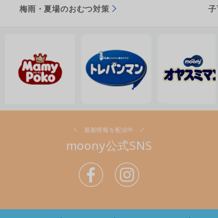
梅雨・夏場のおむつ対策
子
最新情報を配信中
moony公式SNS