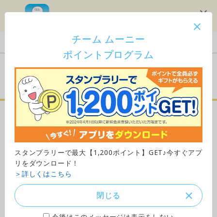
スタンプラリーで1,200ポイント！
チーム ムーニー
Japan
ポイントプログラム
ご購入はこちら
ムーニー「マシュマロ肌ご
こちモレ安心」（テープタ
スタンプラリーで最大【1,200ポイント】GET♪今すぐアプ
イプ）
リをダウンロード！
＞詳しくはこちら
Lサイズ
閉じる
今後はこのメッセージは表示をしない