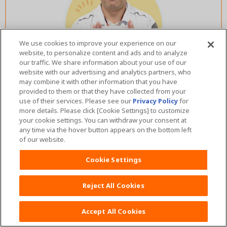
We use cookies to improve your experience on our
website, to personalize content and ads and to analyze
our traffic. We share information about your use of our
website with our advertising and analytics partners, who
may combine it with other information that you have
provided to them or that they have collected from your
use of their services. Please see our
Privacy Policy
for
more details. Please click [Cookie Settings] to customize
ムーニーマンはこうやって出来ました♪
your cookie settings. You can withdraw your consent at
any time via the hover button appears on the bottom left
商品開発ストーリー
of our website.
Cookie Settings
詳しく見る
Reject All Cookies
Accept All Cookies