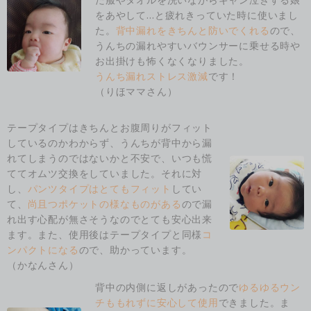
をあやして…と疲れきっていた時に使いまし
た。
背中漏れをきちんと防いでくれる
ので、
うんちの漏れやすいバウンサーに乗せる時や
お出掛けも怖くなくなりました。
うんち漏れストレス激減
です！
（りほママさん）
テープタイプはきちんとお腹周りがフィット
しているのかわからず、うんちが背中から漏
れてしまうのではないかと不安で、いつも慌
ててオムツ交換をしていました。それに対
し、
パンツタイプはとてもフィット
してい
て、
尚且つポケットの様なものがある
ので漏
れ出す心配が無さそうなのでとても安心出来
ます。また、使用後はテープタイプと同様
コ
ンパクトになる
ので、助かっています。
（かなんさん）
背中の内側に返しがあったので
ゆるゆるウン
チももれずに安心して使用
できました。ま