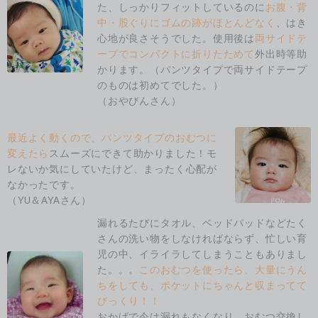
た、しっかりフィットしているのに
お腹・背
中・股ぐりにゴムの跡がほとんどなく
、はき
心地が良さそうでした。使用後は
両サイドテ
ープでコンパクトに折りたためて
外出時等助
かります。（パンツタイプで両サイドテープ
のものは初めてでした。）
（おやびんさん）
最近よく動くので、パンツタイプのおむつに
変えたら
スムーズにできて助かりました！モ
レないか気にしていたけど、まったく心配が
なかったです。
（YU＆AYAさん）
漏れるたびにタオル、ベッドパッドなどたく
さんの洗い物をしなければならず、忙しい育
児の中、イライラしてしまうこともありまし
た。。。
このおむつを使ったら、大量にうん
ちをしても、ポケットにちゃんと収まってて
びっくり！！
おかげで今は漏れもなくなり、おむつ交換し