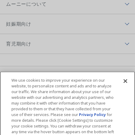
ムーニー（テープ）
ムーニーについて
チーム ムーニーポイントプログラムアプリ
ムーニーマン（パンツ）
ムーニーについてトップ
ムーニーポイントについて
妊娠期向け
オヤスミマン
ムーニーの歴史
チーム ムーニーポイントプログラムサイト
妊娠期向けトップ
トレパンマン
ムーニーちゃんのひみつ
育児期向け
プレゼントキャンペーン
初めて妊娠した方へ
おしりふき＆手口ふき
ムーニーの思い
育児期向けトップ
妊婦さん向け記事
おしりキレイシャワー
アプリ紹介
育児体験談
育児体験談
お母さん向けケア商品
MOVIE & CM
ニュース
ムーニーの編集ポリシー
We use cookies to improve your experience on our
子育て向け記事
ムーニーちゃん学級
ムーニー 病産院用
サイトマップ
Global Website
website, to personalize content and ads and to analyze
our traffic. We share information about your use of our
夜間のおもらし大調査
ムーニーアプリのご案内
ムーニー寝具
website with our advertising and analytics partners, who
may combine it with other information that you have
ユニ・チャームHOME
お問い合わせ
おむつの選び方
provided to them or that they have collected from your
商品検索
use of their services. Please see our
Privacy Policy
for
ウェブサイト利用規約
プライバシーポリシー
more details. Please click [Cookie Settings] to customize
your cookie settings. You can withdraw your consent at
公式アカウント コミュニティガイドライ
障がいの表記について
any time via the hover button appears on the bottom left
ン