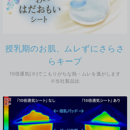
授乳期のお肌、ムレずにさらさ
らキープ
10倍通気(※)でこもりがちな熱・ムレを逃がします
※当社製品比