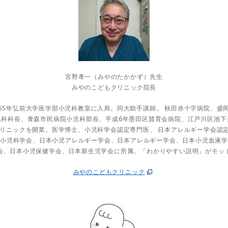
宮野孝一（みやのたかかず）先生
みやのこどもクリニック院長
55年弘前大学医学部小児科教室に入局。同大助手講師。 秋田赤十字病院、盛
児科科長、青森市民病院小児科部長、平成6年墨田区賛育会病院、江戸川区池下
クリニックを開業。医学博士、小児科学会認定専門医、 日本アレルギー学会認
小児科学会、日本小児アレルギー学会、日本アレルギー学会、日本小児血液
会、日本小児保健学会、日本新生児学会に所属。「わかりやすい説明」がモッ
みやのこどもクリニック