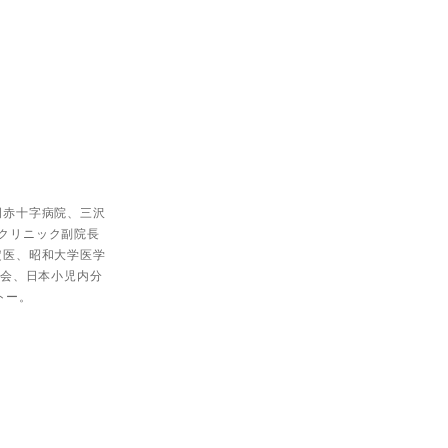
岡赤十字病院、三沢
クリニック副院長
定医、昭和大学医学
学会、日本小児内分
トー。