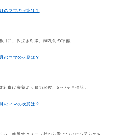
ヶ月のママの状態は？
器用に。夜泣き対策。離乳食の準備。
ヶ月のママの状態は？
離乳食は栄養より食の経験。6～7ヶ月健診。
ヶ月のママの状態は？
する。離乳食はスープ状から舌でつぶせる柔らかさに。